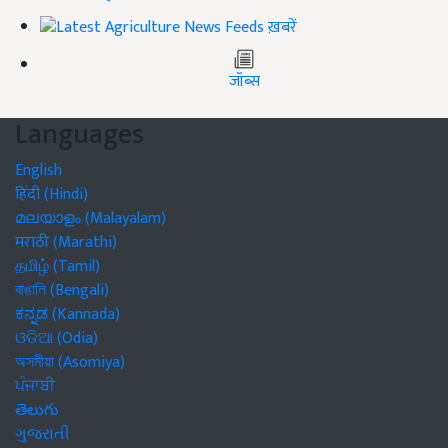
ख़बरें
जॉब्स
Languages
English
हिंदी (Hindi)
മലയാളം (Malayalam)
मराठी (Marathi)
தமிழ் (Tamil)
বাঙালি (Bengali)
ಕನ್ನಡ (Kannada)
ଓଡିଆ (Odia)
অসমীয়া (Asomiya)
ਪੰਜਾਬੀ
తెలుగు
ગુજરાતી