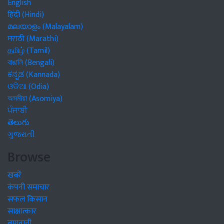
English
हिंदी (Hindi)
മലയാളം (Malayalam)
मराठी (Marathi)
தமிழ் (Tamil)
বাঙালি (Bengali)
ಕನ್ನಡ (Kannada)
ଓଡିଆ (Odia)
অসমীয়া (Asomiya)
ਪੰਜਾਬੀ
తెలుగు
ગુજરાતી
Browse
खबरें
कंपनी समाचार
सफल किसान
साक्षात्कार
बागवानी