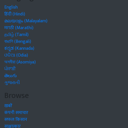
English
हिंदी (Hindi)
മലയാളം (Malayalam)
मराठी (Marathi)
தமிழ் (Tamil)
বাঙালি (Bengali)
ಕನ್ನಡ (Kannada)
ଓଡିଆ (Odia)
অসমীয়া (Asomiya)
ਪੰਜਾਬੀ
తెలుగు
ગુજરાતી
Browse
खबरें
कंपनी समाचार
सफल किसान
साक्षात्कार