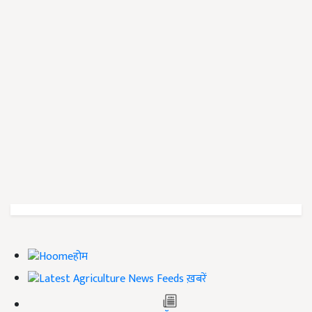
होम
ख़बरें