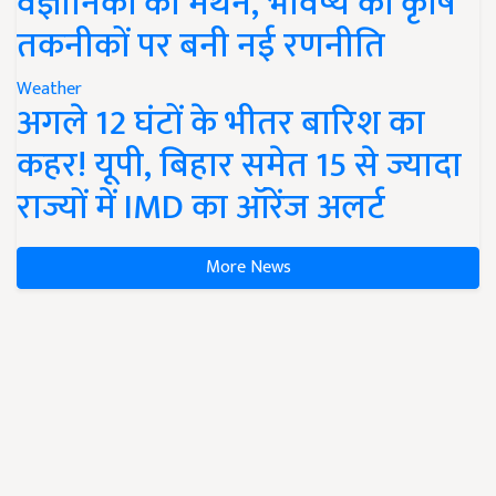
वैज्ञानिकों का मंथन, भविष्य की कृषि
तकनीकों पर बनी नई रणनीति
Weather
अगले 12 घंटों के भीतर बारिश का
कहर! यूपी, बिहार समेत 15 से ज्यादा
राज्यों में IMD का ऑरेंज अलर्ट
More News