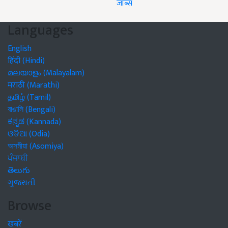
जॉब्स
Languages
English
हिंदी (Hindi)
മലയാളം (Malayalam)
मराठी (Marathi)
தமிழ் (Tamil)
বাঙালি (Bengali)
ಕನ್ನಡ (Kannada)
ଓଡିଆ (Odia)
অসমীয়া (Asomiya)
ਪੰਜਾਬੀ
తెలుగు
ગુજરાતી
Browse
खबरें