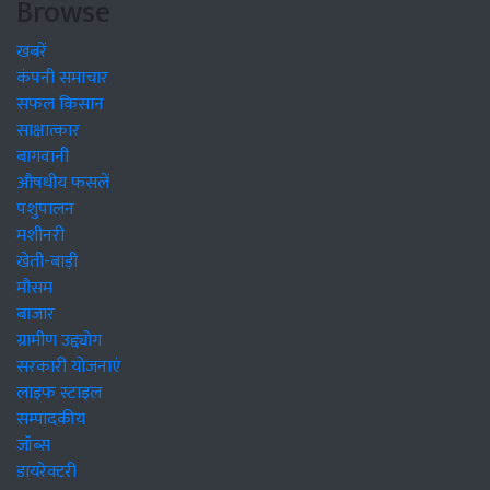
Browse
खबरें
कंपनी समाचार
सफल किसान
साक्षात्कार
बागवानी
औषधीय फसलें
पशुपालन
मशीनरी
खेती-बाड़ी
मौसम
बाजार
ग्रामीण उद्द्योग
सरकारी योजनाएं
लाइफ स्टाइल
सम्पादकीय
जॉब्स
डायरेक्टरी