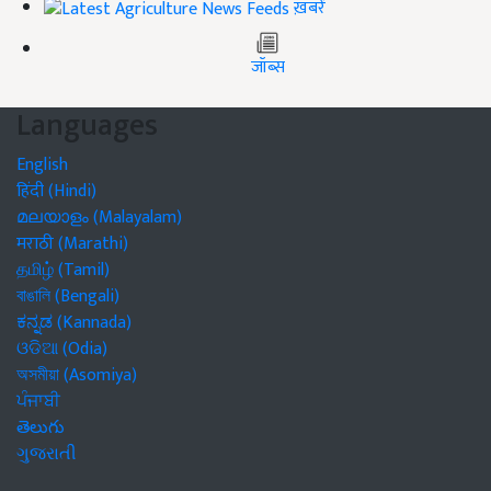
ख़बरें
जॉब्स
Languages
English
हिंदी (Hindi)
മലയാളം (Malayalam)
मराठी (Marathi)
தமிழ் (Tamil)
বাঙালি (Bengali)
ಕನ್ನಡ (Kannada)
ଓଡିଆ (Odia)
অসমীয়া (Asomiya)
ਪੰਜਾਬੀ
తెలుగు
ગુજરાતી