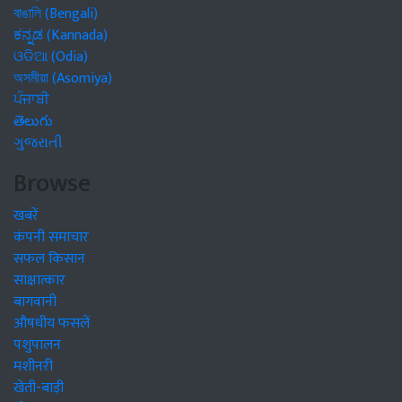
বাঙালি (Bengali)
ಕನ್ನಡ (Kannada)
ଓଡିଆ (Odia)
অসমীয়া (Asomiya)
ਪੰਜਾਬੀ
తెలుగు
ગુજરાતી
Browse
खबरें
कंपनी समाचार
सफल किसान
साक्षात्कार
बागवानी
औषधीय फसलें
पशुपालन
मशीनरी
खेती-बाड़ी