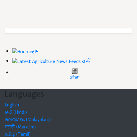
होम
ख़बरें
जॉब्स
Languages
English
हिंदी (Hindi)
മലയാളം (Malayalam)
मराठी (Marathi)
தமிழ் (Tamil)