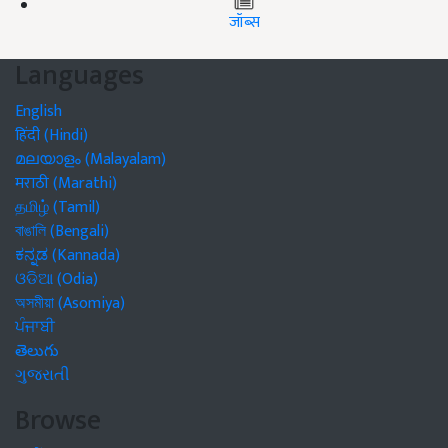
जॉब्स
Languages
English
हिंदी (Hindi)
മലയാളം (Malayalam)
मराठी (Marathi)
தமிழ் (Tamil)
বাঙালি (Bengali)
ಕನ್ನಡ (Kannada)
ଓଡିଆ (Odia)
অসমীয়া (Asomiya)
ਪੰਜਾਬੀ
తెలుగు
ગુજરાતી
Browse