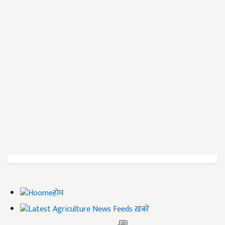
होम
ख़बरें