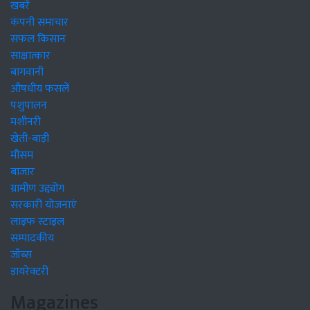
खबरें
कंपनी समाचार
सफल किसान
साक्षात्कार
बागवानी
औषधीय फसलें
पशुपालन
मशीनरी
खेती-बाड़ी
मौसम
बाजार
ग्रामीण उद्द्योग
सरकारी योजनाएं
लाइफ स्टाइल
सम्पादकीय
जॉब्स
डायरेक्टरी
Magazines