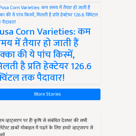
usa Corn Varieties: कम
मय में तैयार हो जाती हैं
क्का की ये पांच किस्में,
िलती है प्रति हेक्टेयर 126.6
्विंटल तक पैदावार!
More Stories
हम व्हाट्सएप पर हैं! कृषि से संबंधित देशभर की सभी
लेटेस्ट ख़बरें मोबाइल में पढ़ने के लिए हमारे व्हाट्सएप से
जुड़ें.