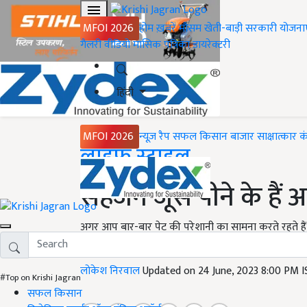
MFOI 2026
होम
ख़बरें
मौसम
खेती-बाड़ी
सरकारी योजना
गैलरी
वीडियो
मासिक पत्रिका
डायरेक्टरी
हिंदी
MFOI 2026
न्यूज़ रैप
सफल किसान
बाजार
साक्षात्कार
क
Home
लाइफ स्टाइल
सहजन जूस पीने के हैं अद्
अगर आप बार-बार पेट की परेशानी का सामना करते रहते हैं,
सकें.
लोकेश निरवाल
Updated on 24 June, 2023 8:00 PM 
#Top on Krishi Jagran
सफल किसान