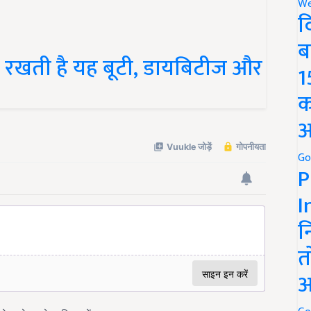
We
द
ब
रखती है यह बूटी, डायबिटीज और
1
क
अ
Go
P
I
न
त
अ