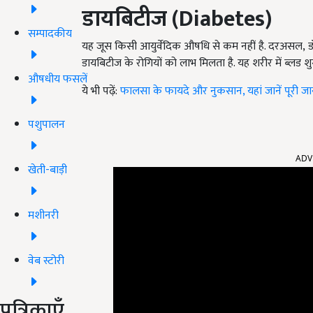
डायबिटीज
(Diabetes)
सम्पादकीय
यह जूस किसी आयुर्वेदिक औषधि से कम नहीं है. दरअसल, डॉ
डायबिटीज के रोगियों को लाभ मिलता है. यह शरीर में ब्लड शु
औषधीय फसलें
ये भी पढ़ें:
फालसा के फायदे और नुकसान, यहां जानें पूरी ज
पशुपालन
ADV
खेती-बाड़ी
मशीनरी
वेब स्टोरी
पत्रिकाएँ