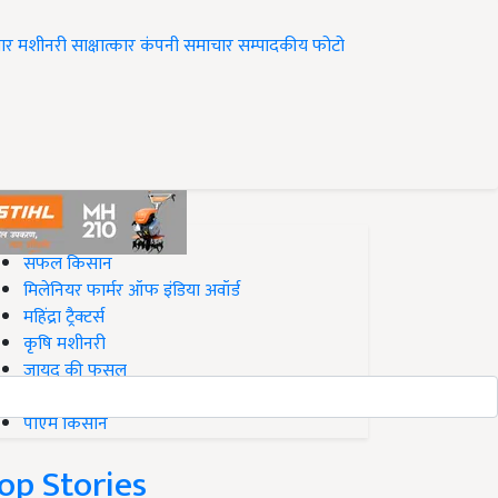
ार
मशीनरी
साक्षात्कार
कंपनी समाचार
सम्पादकीय
फोटो
op on Krishi Jagran
सफल किसान
मिलेनियर फार्मर ऑफ इंडिया अवॉर्ड
महिंद्रा ट्रैक्टर्स
कृषि मशीनरी
जायद की फसल
बिज़नेस आइडियाज
पीएम किसान
op Stories