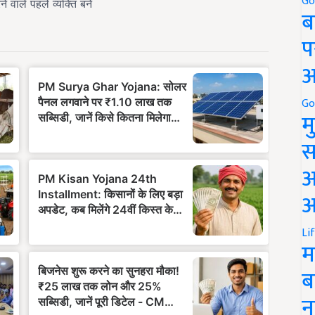
Go
ब
प
अ
Go
म
स
अ
आ
Li
म
ब
न