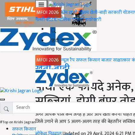
MFOI 2026
होम
ख़बरें
मौसम
खेती-बाड़ी
सरकारी योजना
गैलरी
वीडियो
मासिक पत्रिका
डायरेक्टरी
हिंदी
MFOI 2026
न्यूज़ रैप
सफल किसान
बाजार
साक्षात्कार
क
Home
खेती-बाड़ी
पौधा एक फायदे अनेक
सब्जियां, होगी बंपर तो
अगर आपके पास कम जगह है और आप खेती करना चाहते हैं
जिसे उगाने से आप 5 अलग-अलग तरह की बेहतरीन सब्जियां पा
#Top on Krishi Jagran
सफल किसान
लोकेश निरवाल
Updated on 29 April, 2024 6:21 PM 