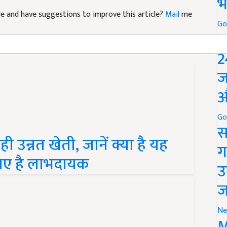
भ
icle and have suggestions to improve this article?
Mail
me
Go
P
2
ज
औ
Go
स
ी उन्नत खेती, जानें क्या है यह
ग
िए है लाभदायक
उ
ज
Ne
M