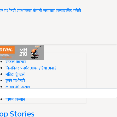
ार
मशीनरी
साक्षात्कार
कंपनी समाचार
सम्पादकीय
फोटो
op on Krishi Jagran
सफल किसान
मिलेनियर फार्मर ऑफ इंडिया अवॉर्ड
महिंद्रा ट्रैक्टर्स
कृषि मशीनरी
जायद की फसल
बिज़नेस आइडियाज
पीएम किसान
op Stories