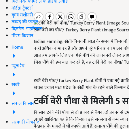
मिलेनियर फार्मर ऑफ इंडिया अवॉर्ड
महिंद्रा ट्रैक्टर्स
कृषि मशीनरी
जायद की फसल
बिज़नेस आइडियाज
टर्की बेरी का पौधा/ Turkey Berry Plant (Image Sourc
पीएम किसान
Indian Farming: खेती-किसानी आज के समय में किसानों क
Home
कहीं अधिक कमा रहे हैं और अपने पूरे परिवार का पालन पोषण 
आज हम आपके लिए एक ऐसे पौधे की जानकारी लेकर आए हैं, 
जिस पौधे की हम बात कर रहे हैं, वह टर्की बेरी का पौधा/ T
न्यूज़ रैप
टर्की बेरी पौधा/Turkey Berry Plant खेती में एक नई क्रांत
खबरें
अच्छा प्रयास मध्य प्रदेश के खेड़ी गांव के रहने वाले किसान देवे
टर्की बेरी पौधा से मिलेगी 5
सब
सफल किसान
किसान टर्की बेरी पौधा से दो प्रकार से बैंगन, दो प्रकार से
अच्छी खासियत यह है कि किसान इसे सरलता से कम स्थान 
सरकारी योजनाएं
पैदावार के मामले में भी काफी आगे हैं. समान्य पौधे की तुलन