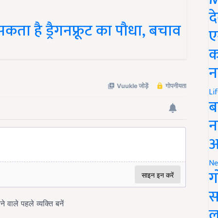
द
कता है ड्रैगनफ्रूट का पौधा, बचाव
ए
क
न
Li
ब
न
आ
Ne
ग
स
ल