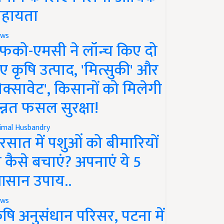
हायता
ws
फको-एमसी ने लॉन्च किए दो
ए कृषि उत्पाद, 'मित्सुकी' और
नेक्सावेट', किसानों को मिलेगी
न्नत फसल सुरक्षा!
imal Husbandry
रसात में पशुओं को बीमारियों
े कैसे बचाएं? अपनाएं ये 5
सान उपाय..
ws
ृषि अनुसंधान परिसर, पटना में