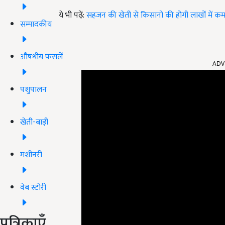
ये भी पढ़ें:
सहजन की खेती से किसानों की होगी लाखों में कम
सम्पादकीय
ADV
औषधीय फसलें
पशुपालन
खेती-बाड़ी
मशीनरी
वेब स्टोरी
पत्रिकाएँ