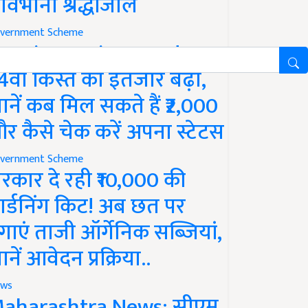
ावभीनी श्रद्धांजलि
vernment Scheme
M Kisan Yojana Update:
4वीं किस्त का इंतजार बढ़ा,
ानें कब मिल सकते हैं ₹2,000
र कैसे चेक करें अपना स्टेटस
vernment Scheme
रकार दे रही ₹10,000 की
ार्डनिंग किट! अब छत पर
गाएं ताजी ऑर्गेनिक सब्जियां,
ानें आवेदन प्रक्रिया..
ws
aharashtra News: सीएम