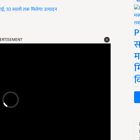
ाई, 10 सालों तक मिलेगा उत्पादन
P
ERTISEMENT
स
म
म
क