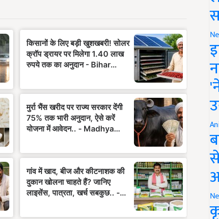
स
Ne
इ
न
'
उ
An
ब
स
आ
Ne
क