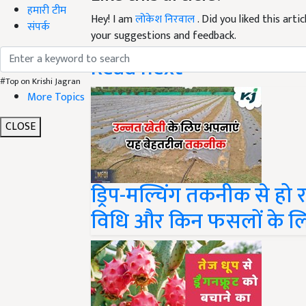
Hey! I am
लोकेश निरवाल
. Did you liked this art
हमारी टीम
your suggestions and feedback.
संपर्क
Read next
#Top on Krishi Jagran
More Topics
CLOSE
ड्रिप-मल्चिंग तकनीक से हो रह
विधि और किन फसलों के ल