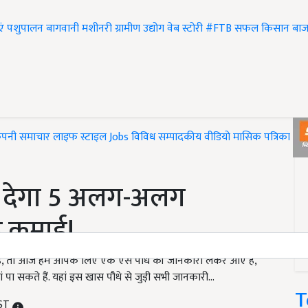
एं
पशुपालन
बागवानी
मशीनरी
ग्रामीण उद्योग
वेब स्टोरी
#FTB
सफल किसान
बाज
ंपनी समाचार
लाइफ स्टाइल
Jobs
विविध
सम्पादकीय
वीडियो
मासिक पत्रिका
#T
, देगा 5 अलग-अलग
ड़ कमाई!
, तो आज हम आपके लिए एक ऐसे पौधे की जानकारी लेकर आए हैं,
 सकते हैं. यहां इस खास पौधे से जुड़ी सभी जानकारी...
T
IST