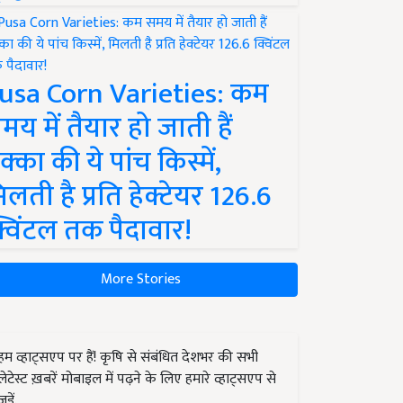
usa Corn Varieties: कम
मय में तैयार हो जाती हैं
क्का की ये पांच किस्में,
िलती है प्रति हेक्टेयर 126.6
्विंटल तक पैदावार!
More Stories
हम व्हाट्सएप पर हैं! कृषि से संबंधित देशभर की सभी
लेटेस्ट ख़बरें मोबाइल में पढ़ने के लिए हमारे व्हाट्सएप से
जुड़ें.