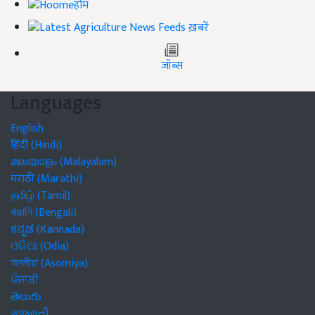
होम
ख़बरें
जॉब्स
Languages
English
हिंदी (Hindi)
മലയാളം (Malayalam)
मराठी (Marathi)
தமிழ் (Tamil)
বাঙালি (Bengali)
ಕನ್ನಡ (Kannada)
ଓଡିଆ (Odia)
অসমীয়া (Asomiya)
ਪੰਜਾਬੀ
తెలుగు
ગુજરાતી