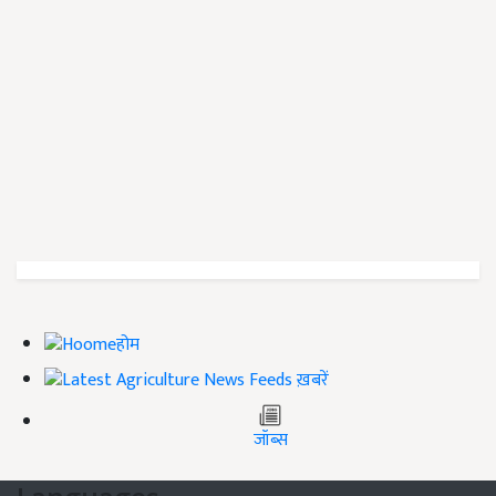
होम
ख़बरें
जॉब्स