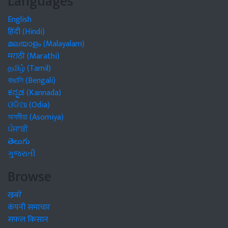
Languages
English
हिंदी (Hindi)
മലയാളം (Malayalam)
मराठी (Marathi)
தமிழ் (Tamil)
বাঙালি (Bengali)
ಕನ್ನಡ (Kannada)
ଓଡିଆ (Odia)
অসমীয়া (Asomiya)
ਪੰਜਾਬੀ
తెలుగు
ગુજરાતી
Browse
खबरें
कंपनी समाचार
सफल किसान