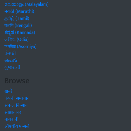
മലയാളം (Malayalam)
मराठी (Marathi)
தமிழ் (Tamil)
বাঙালি (Bengali)
ಕನ್ನಡ (Kannada)
ଓଡିଆ (Odia)
অসমীয়া (Asomiya)
ਪੰਜਾਬੀ
తెలుగు
ગુજરાતી
Browse
खबरें
कंपनी समाचार
सफल किसान
साक्षात्कार
बागवानी
औषधीय फसलें