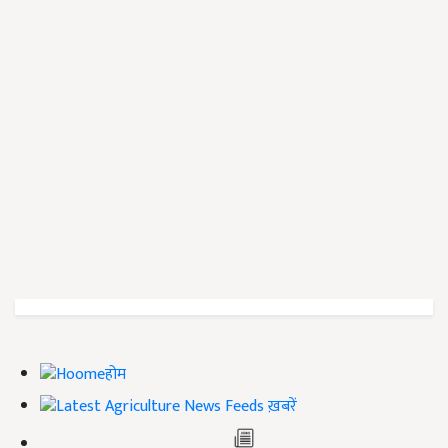
होम
ख़बरें