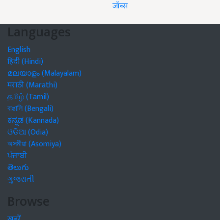
जॉब्स
Languages
English
हिंदी (Hindi)
മലയാളം (Malayalam)
मराठी (Marathi)
தமிழ் (Tamil)
বাঙালি (Bengali)
ಕನ್ನಡ (Kannada)
ଓଡିଆ (Odia)
অসমীয়া (Asomiya)
ਪੰਜਾਬੀ
తెలుగు
ગુજરાતી
Browse
खबरें