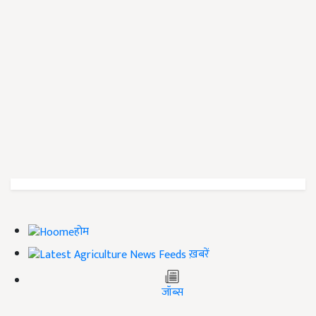
होम
ख़बरें
जॉब्स