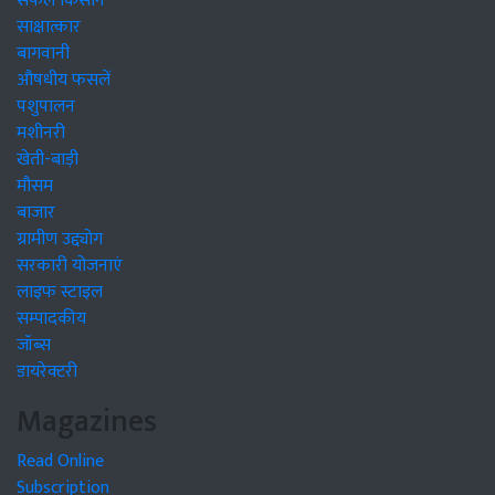
सफल किसान
साक्षात्कार
बागवानी
औषधीय फसलें
पशुपालन
मशीनरी
खेती-बाड़ी
मौसम
बाजार
ग्रामीण उद्द्योग
सरकारी योजनाएं
लाइफ स्टाइल
सम्पादकीय
जॉब्स
डायरेक्टरी
Magazines
Read Online
Subscription