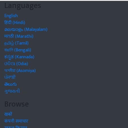
Languages
English
हिंदी (Hindi)
മലയാളം (Malayalam)
मराठी (Marathi)
தமிழ் (Tamil)
বাঙালি (Bengali)
ಕನ್ನಡ (Kannada)
ଓଡିଆ (Odia)
অসমীয়া (Asomiya)
ਪੰਜਾਬੀ
తెలుగు
ગુજરાતી
Browse
खबरें
कंपनी समाचार