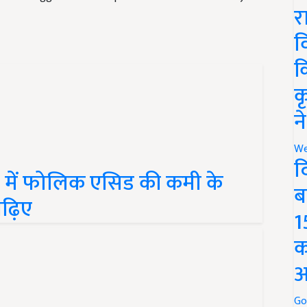
र
व
क
क
न
We
र में फोलिक एसिड की कमी के
द
ढ़िए
ब
1
क
अ
Go