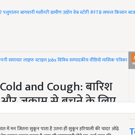
एं
पशुपालन
बागवानी
मशीनरी
ग्रामीण उद्योग
वेब स्टोरी
#FTB
सफल किसान
बाज
ंपनी समाचार
लाइफ स्टाइल
Jobs
विविध
सम्पादकीय
वीडियो
मासिक पत्रिका
#T
Cold and Cough: बारिश
सी और जुकाम से बचने के लिए
T
बरसात में मन जितना सुकून पाता है उतना ही सुकून हरियाली की चादर ओढ़े