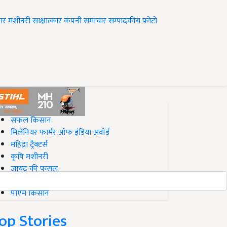
ार
मशीनरी
साक्षात्कार
कंपनी समाचार
सम्पादकीय
फोटो
op on Krishi Jagran
सफल किसान
मिलेनियर फार्मर ऑफ इंडिया अवॉर्ड
महिंद्रा ट्रैक्टर्स
कृषि मशीनरी
जायद की फसल
बिज़नेस आइडियाज
पीएम किसान
op Stories