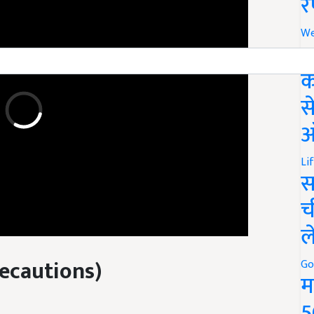
र
We
अ
क
स
ऑ
Li
स
च
ल
ecautions
)
Go
म
5