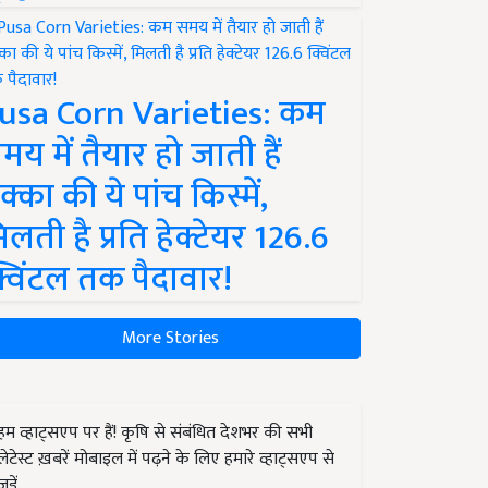
usa Corn Varieties: कम
मय में तैयार हो जाती हैं
क्का की ये पांच किस्में,
िलती है प्रति हेक्टेयर 126.6
्विंटल तक पैदावार!
More Stories
हम व्हाट्सएप पर हैं! कृषि से संबंधित देशभर की सभी
लेटेस्ट ख़बरें मोबाइल में पढ़ने के लिए हमारे व्हाट्सएप से
जुड़ें.