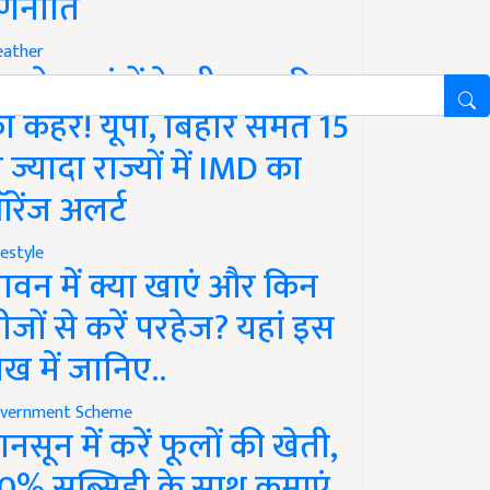
णनीति
ather
गले 12 घंटों के भीतर बारिश
ा कहर! यूपी, बिहार समेत 15
े ज्यादा राज्यों में IMD का
रेंज अलर्ट
festyle
ावन में क्या खाएं और किन
ीजों से करें परहेज? यहां इस
ेख में जानिए..
vernment Scheme
ानसून में करें फूलों की खेती,
0% सब्सिडी के साथ कमाएं