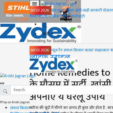
MFOI 2026
होम
ख़बरें
मौसम
खेती-बाड़ी
सरकारी योजना
गैलरी
वीडियो
मासिक पत्रिका
डायरेक्टरी
हिंदी
MFOI 2026
न्यूज़ रैप
सफल किसान
बाजार
साक्षात्कार
क
Home
लाइफ स्टाइल
Home Remedies to 
के मौसम में सर्दी, खां
अपनाएं ये घरेलू उपाय
#Top on Krishi Jagran
बारिश की बूंदों में भीगने का आनंद ही कुछ और होता है . 
सफल किसान