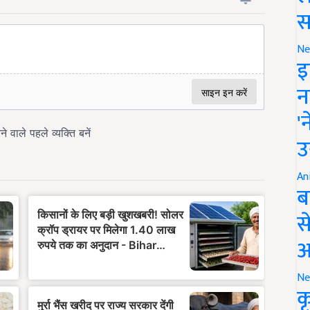
स
Ne
इ
न
'
उ
An
ब
स
आ
Ne
क