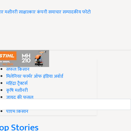
ार
मशीनरी
साक्षात्कार
कंपनी समाचार
सम्पादकीय
फोटो
op on Krishi Jagran
सफल किसान
मिलेनियर फार्मर ऑफ इंडिया अवॉर्ड
महिंद्रा ट्रैक्टर्स
कृषि मशीनरी
जायद की फसल
बिज़नेस आइडियाज
पीएम किसान
op Stories