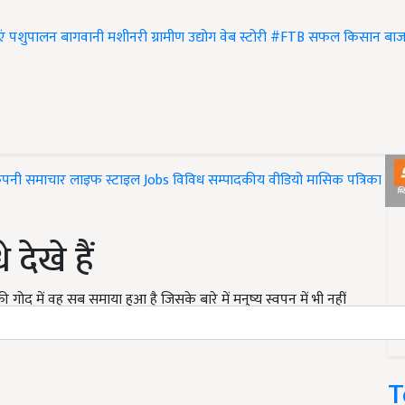
एं
पशुपालन
बागवानी
मशीनरी
ग्रामीण उद्योग
वेब स्टोरी
#FTB
सफल किसान
बाज
ंपनी समाचार
लाइफ स्टाइल
Jobs
विविध
सम्पादकीय
वीडियो
मासिक पत्रिका
#T
देखे हैं
गोद में वह सब समाया हुआ है जिसके बारे में मनुष्य स्वपन में भी नहीं
िन आज हम आपको ऐसी कुछ तस्वीरें दिखा रहे हैं. जिन्हें देखकर आप भी
T