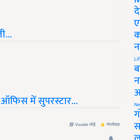
द
ए
...
क
न
Li
ब
न
आ
ऑफिस में सुपरस्टार...
Ne
ग
स
ल