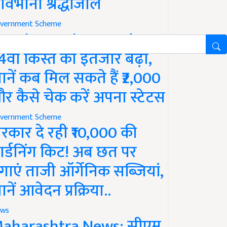
ावभीनी श्रद्धांजलि
vernment Scheme
M Kisan Yojana Update:
4वीं किस्त का इंतजार बढ़ा,
ानें कब मिल सकते हैं ₹2,000
र कैसे चेक करें अपना स्टेटस
vernment Scheme
रकार दे रही ₹10,000 की
ार्डनिंग किट! अब छत पर
गाएं ताजी ऑर्गेनिक सब्जियां,
ानें आवेदन प्रक्रिया..
ws
aharashtra News: सीएम