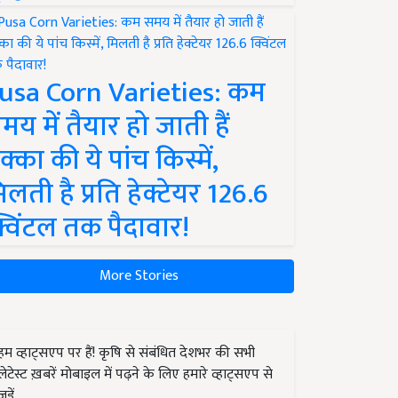
usa Corn Varieties: कम
मय में तैयार हो जाती हैं
क्का की ये पांच किस्में,
िलती है प्रति हेक्टेयर 126.6
्विंटल तक पैदावार!
More Stories
हम व्हाट्सएप पर हैं! कृषि से संबंधित देशभर की सभी
लेटेस्ट ख़बरें मोबाइल में पढ़ने के लिए हमारे व्हाट्सएप से
जुड़ें.