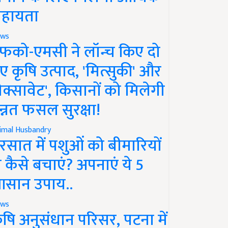
हायता
ws
फको-एमसी ने लॉन्च किए दो
ए कृषि उत्पाद, 'मित्सुकी' और
नेक्सावेट', किसानों को मिलेगी
न्नत फसल सुरक्षा!
imal Husbandry
रसात में पशुओं को बीमारियों
े कैसे बचाएं? अपनाएं ये 5
सान उपाय..
ws
ृषि अनुसंधान परिसर, पटना में