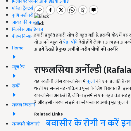
मिलेनियर फार्मर ऑफ इंडिया अवॉर्ड
महिंद्रा ट्रैक्टर्स
कृषि मशीनरी
जायद की फसल
Black
बिज़नेस आइडियाज
हमारी प्रकृति हमारी सोच से बहुत बड़ी है. इसकी गोद में वह सब 
पीएम किसान
तो आपने बहुत से
पेड़- पौधे
देखें होंगे लेकिन आज हम आपको ऐस
Home
आइये देखते हैं कुछ अजीबो-गरीब पौधों की तस्वीरें
राफलसिया अर्नोल्डी
(Rafala
न्यूज़ रैप
यह परजीवी जींस राफलसिया में
फूलों
की एक प्रजाति है तथा 
खबरें
धरती पर सबसे बड़े व्यक्तिगत फूल के लिए विख्यात है। इसक
राफलसिया अर्नोल्डी है, लेकिन इसमें से एक बहुत तेज सड़े
है और इसी कारण से इसे कॉर्प्स फलावर अर्थात् मृत फूल के 
सफल किसान
Related Links
बवासीर के रोगी न करें इ
सरकारी योजनाएं