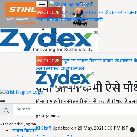
MFOI 2026
होम
ख़बरें
मौसम
खेती-बाड़ी
सरकारी योजना
गैलरी
वीडियो
मासिक पत्रिका
डायरेक्टरी
हिंदी
MFOI 2026
न्यूज़ रैप
सफल किसान
बाजार
साक्षात्कार
क
Home
लाइफ स्टाइल
क्या आपने कभी ऐसे पौधे 
किसान भाइयों प्रकृति हमारी सोच से बहुत ही विशाल है. इसकी 
सोच सकता. यूँ तो आपने बहुत से पेड़- पौधे देखें होंगे लेक
हैरान हो जाएंगे.
#Top on Krishi Jagran
KJ Staff
Updated on 28 May, 2021 3:30 PM IST
सफल किसान