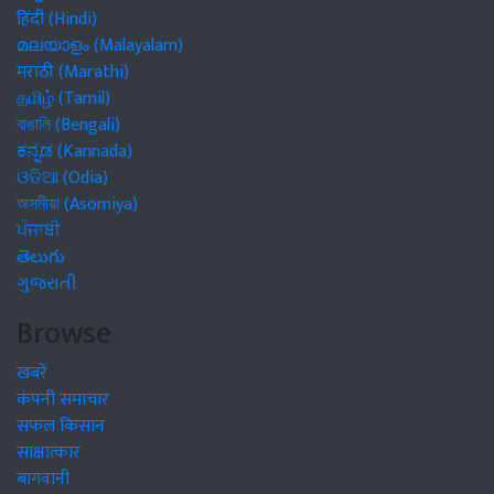
हिंदी (Hindi)
മലയാളം (Malayalam)
मराठी (Marathi)
தமிழ் (Tamil)
বাঙালি (Bengali)
ಕನ್ನಡ (Kannada)
ଓଡିଆ (Odia)
অসমীয়া (Asomiya)
ਪੰਜਾਬੀ
తెలుగు
ગુજરાતી
Browse
खबरें
कंपनी समाचार
सफल किसान
साक्षात्कार
बागवानी