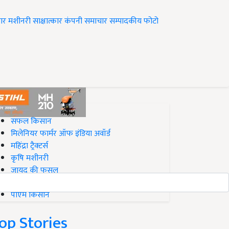
ार
मशीनरी
साक्षात्कार
कंपनी समाचार
सम्पादकीय
फोटो
op on Krishi Jagran
सफल किसान
मिलेनियर फार्मर ऑफ इंडिया अवॉर्ड
महिंद्रा ट्रैक्टर्स
कृषि मशीनरी
जायद की फसल
बिज़नेस आइडियाज
पीएम किसान
op Stories