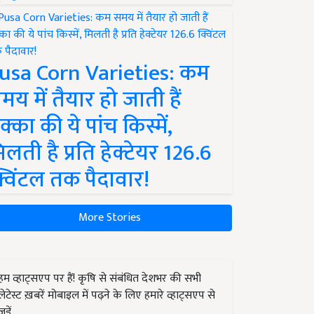
usa Corn Varieties: कम
मय में तैयार हो जाती हैं
क्का की ये पांच किस्में,
िलती है प्रति हेक्टेयर 126.6
्विंटल तक पैदावार!
More Stories
हम व्हाट्सएप पर हैं! कृषि से संबंधित देशभर की सभी
लेटेस्ट ख़बरें मोबाइल में पढ़ने के लिए हमारे व्हाट्सएप से
जुड़ें.