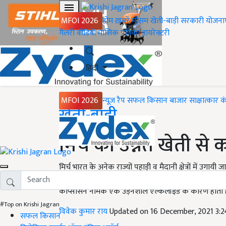
MFOI 2026
होम
ख़बरें
मौसम
खेती-बाड़ी
सरकारी योजना
गैलरी
वीडियो
मासिक पत्रिका
डायरेक्टरी
हिंदी
MFOI 2026
न्यूज़ रैप
सफल किसान
बाजार
साक्षात्कार
क
Home
खेती-बाड़ी
मिर्च की उन्नत खेती से
मिर्च भारत के अनेक राज्यों पहाड़ी व मैदानी क्षेत्रों में उगा
अनेक औषधीय गुण भी होते हैं इसलिए इसका प्रयोग औषधि के रू
कैप्सिसिन नामक एक उड़नशील एल्केलॉइड के कारण होता ह
#Top on Krishi Jagran
विवेक कुमार राय
Updated on 16 December, 2021 3:
सफल किसान