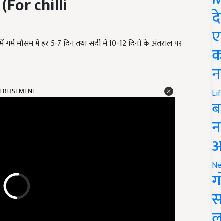
 (For chilli
द
ए
ं गर्म मौसम में हर 5-7 दिन तथा सर्दी में 10-12 दिनों के अंतराल पर
क
न
Li
ERTISEMENT
ब
न
आ
Ne
ग
स
ल