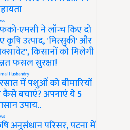
हायता
ws
फको-एमसी ने लॉन्च किए दो
ए कृषि उत्पाद, 'मित्सुकी' और
नेक्सावेट', किसानों को मिलेगी
न्नत फसल सुरक्षा!
imal Husbandry
रसात में पशुओं को बीमारियों
े कैसे बचाएं? अपनाएं ये 5
सान उपाय..
ws
ृषि अनुसंधान परिसर, पटना में