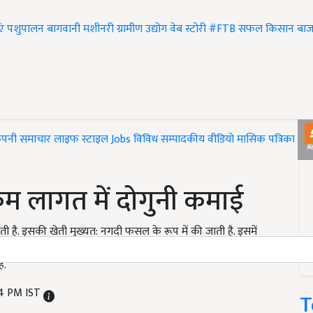
एं
पशुपालन
बागवानी
मशीनरी
ग्रामीण उद्योग
वेब स्टोरी
#FTB
सफल किसान
बाज
ंपनी समाचार
लाइफ स्टाइल
Jobs
विविध
सम्पादकीय
वीडियो
मासिक पत्रिका
#T
 कम लागत में दोगुनी कमाई
यी जाती है. इसकी खेती मुख्यत: नगदी फसल के रूप में की जाती है. इसमें
प में भी होता है. इसके स्वाद में तीखापन पाया जाता है. इसमें मौजूद
ै.
24 PM IST
T