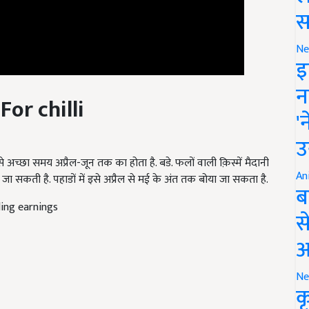
स
Ne
इ
न
For chilli
'
उ
से अच्छा समय अप्रैल-जून तक का होता है. बडे. फलों वाली क़िस्में मैदानी
An
ई जा सकती है. पहाडों में इसे अप्रैल से मई के अंत तक बोया जा सकता है.
ब
ling earnings
स
आ
Ne
क