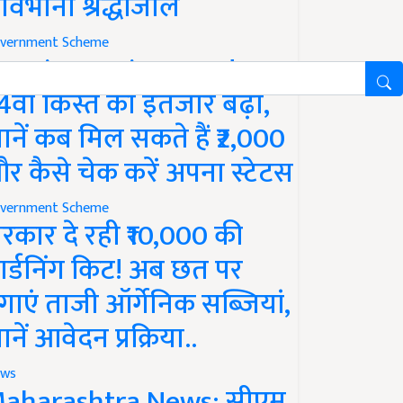
ावभीनी श्रद्धांजलि
vernment Scheme
M Kisan Yojana Update:
4वीं किस्त का इंतजार बढ़ा,
ानें कब मिल सकते हैं ₹2,000
र कैसे चेक करें अपना स्टेटस
vernment Scheme
रकार दे रही ₹10,000 की
ार्डनिंग किट! अब छत पर
गाएं ताजी ऑर्गेनिक सब्जियां,
ानें आवेदन प्रक्रिया..
ws
aharashtra News: सीएम