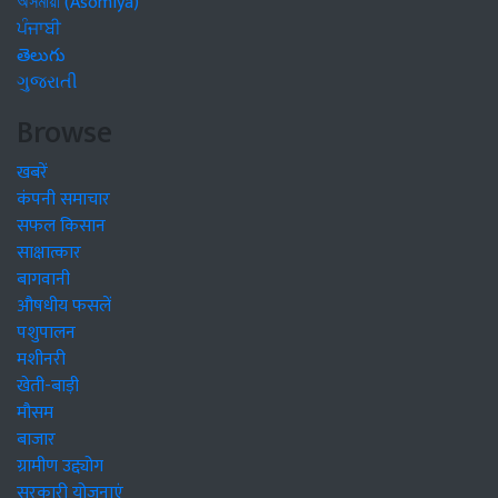
অসমীয়া (Asomiya)
ਪੰਜਾਬੀ
తెలుగు
ગુજરાતી
Browse
खबरें
कंपनी समाचार
सफल किसान
साक्षात्कार
बागवानी
औषधीय फसलें
पशुपालन
मशीनरी
खेती-बाड़ी
मौसम
बाजार
ग्रामीण उद्द्योग
सरकारी योजनाएं