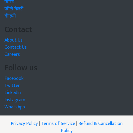
फोरम
फोटो गैलरी
वीडियो
Contact
About Us
Contact Us
Careers
Follow us
Facebook
Twitter
LinkedIn
Instagram
WhatsApp
Privacy Policy
|
Terms of Service
|
Refund & Cancellation
Policy