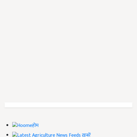
होम
ख़बरें