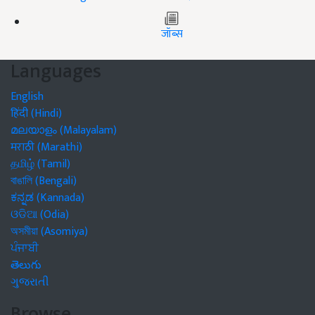
जॉब्स
Languages
English
हिंदी (Hindi)
മലയാളം (Malayalam)
मराठी (Marathi)
தமிழ் (Tamil)
বাঙালি (Bengali)
ಕನ್ನಡ (Kannada)
ଓଡିଆ (Odia)
অসমীয়া (Asomiya)
ਪੰਜਾਬੀ
తెలుగు
ગુજરાતી
Browse