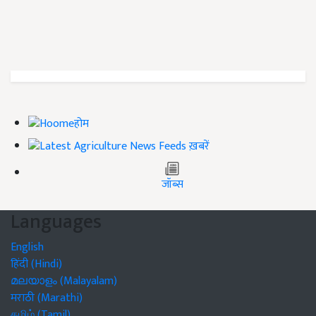
होम
ख़बरें
जॉब्स
Languages
English
हिंदी (Hindi)
മലയാളം (Malayalam)
मराठी (Marathi)
தமிழ் (Tamil)