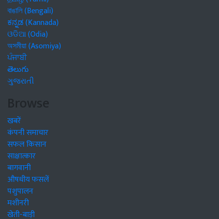
বাঙালি (Bengali)
ಕನ್ನಡ (Kannada)
ଓଡିଆ (Odia)
অসমীয়া (Asomiya)
ਪੰਜਾਬੀ
తెలుగు
ગુજરાતી
Browse
खबरें
कंपनी समाचार
सफल किसान
साक्षात्कार
बागवानी
औषधीय फसलें
पशुपालन
मशीनरी
खेती-बाड़ी