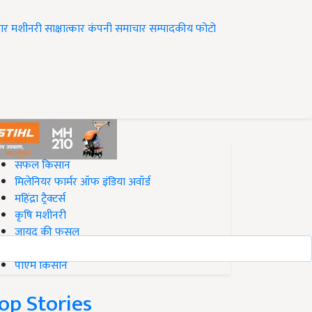
ार
मशीनरी
साक्षात्कार
कंपनी समाचार
सम्पादकीय
फोटो
op on Krishi Jagran
सफल किसान
मिलेनियर फार्मर ऑफ इंडिया अवॉर्ड
महिंद्रा ट्रैक्टर्स
कृषि मशीनरी
जायद की फसल
बिज़नेस आइडियाज
पीएम किसान
op Stories