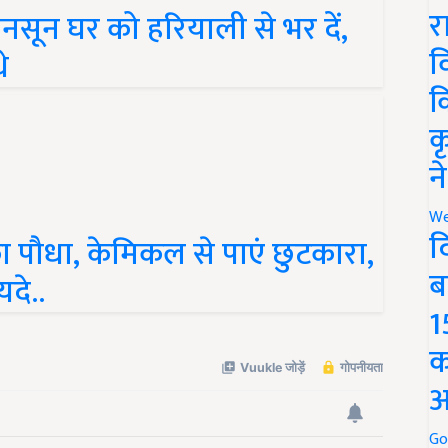
ून घर को हरियाली से भर दें,
र
े
व
क
क
न
का पौधा, केमिकल से पाएं छुटकारा,
We
द
दे..
ब
1
क
अ
Go