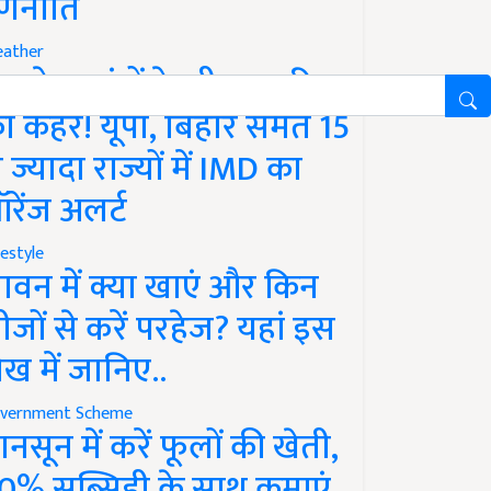
णनीति
ather
गले 12 घंटों के भीतर बारिश
ा कहर! यूपी, बिहार समेत 15
े ज्यादा राज्यों में IMD का
रेंज अलर्ट
festyle
ावन में क्या खाएं और किन
ीजों से करें परहेज? यहां इस
ेख में जानिए..
vernment Scheme
ानसून में करें फूलों की खेती,
0% सब्सिडी के साथ कमाएं