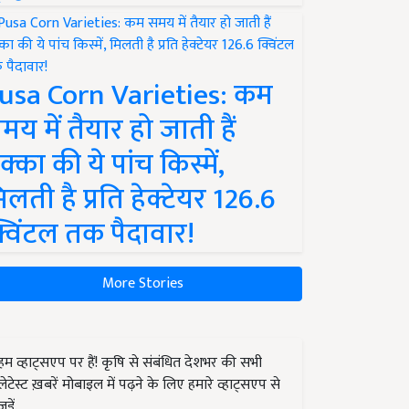
usa Corn Varieties: कम
मय में तैयार हो जाती हैं
क्का की ये पांच किस्में,
िलती है प्रति हेक्टेयर 126.6
्विंटल तक पैदावार!
More Stories
हम व्हाट्सएप पर हैं! कृषि से संबंधित देशभर की सभी
लेटेस्ट ख़बरें मोबाइल में पढ़ने के लिए हमारे व्हाट्सएप से
जुड़ें.