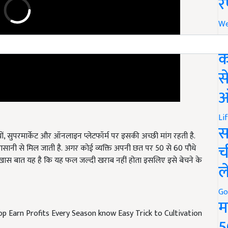
र
We
अ
क
स
ऑ
Li
ियों, सुपरमार्केट और ऑनलाइन प्लेटफॉर्म पर इसकी अच्छी मांग रहती है.
स
सानी से मिल जाती है.
अगर कोई व्यक्ति अपनी छत पर 50 से 60 पौधे
च
 खास बात यह है कि यह फल जल्दी खराब नहीं होता इसलिए इसे बेचने के
ल
Go
 Earn Profits Every Season know Easy Trick to Cultivation
म
5