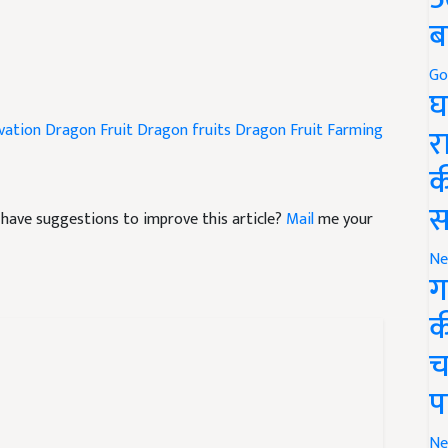
ब
Go
घ
ivation Dragon Fruit
Dragon fruits
Dragon Fruit Farming
र
क
nd have suggestions to improve this article?
Mail
me your
स
Ne
ग
क
च
प
Ne