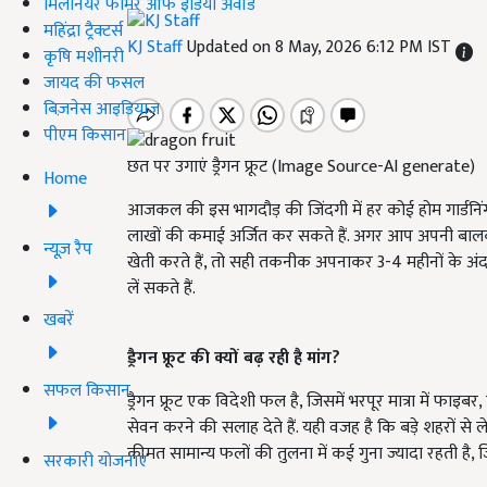
मिलेनियर फार्मर ऑफ इंडिया अवॉर्ड
महिंद्रा ट्रैक्टर्स
KJ Staff
Updated on 8 May, 2026 6:12 PM IST
कृषि मशीनरी
जायद की फसल
बिज़नेस आइडियाज
पीएम किसान
छत पर उगाएं ड्रैगन फ्रूट (Image Source-AI generate)
Home
आजकल की इस भागदौड़ की जिंदगी में हर कोई होम गार्डनि
लाखों की कमाई अर्जित कर सकते हैं. अगर आप अपनी बालक
न्यूज़ रैप
खेती करते हैं, तो सही तकनीक अपनाकर 3-4 महीनों के अं
लें सकते हैं.
खबरें
ड्रैगन फ्रूट की क्यों बढ़ रही है मांग?
सफल किसान
ड्रैगन फ्रूट एक विदेशी फल है, जिसमें भरपूर मात्रा में फाइ
सेवन करने की सलाह देते हैं. यही वजह है कि बड़े शहरों से
कीमत सामान्य फलों की तुलना में कई गुना ज्यादा रहती है
सरकारी योजनाएं