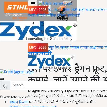
MFOI 2026
होम
ख़बरें
मौसम
खेती-बाड़ी
सरकारी योजना
गैलरी
वीडियो
मासिक पत्रिका
डायरेक्टरी
हिंदी
MFOI 2026
न्यूज़ रैप
सफल किसान
बाजार
साक्षात्कार
क
Home
बागवानी
छत पर उगाएं ड्रैगन फ्रू
कमाई, जानें उगाने की 
Dragon Fruit Growing Tips: अगर आप भी होम गार्डनिंग
छत पर ड्रैगन फ्रूट की खेती कर लाखों की आमदनी अर्जित कर
#Top on Krishi Jagran
इस पौष्टिक फल की खेती के बारे में पूरी जानकारी.
सफल किसान