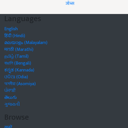
जॉब्स
Languages
English
हिंदी (Hindi)
മലയാളം (Malayalam)
मराठी (Marathi)
தமிழ் (Tamil)
বাঙালি (Bengali)
ಕನ್ನಡ (Kannada)
ଓଡିଆ (Odia)
অসমীয়া (Asomiya)
ਪੰਜਾਬੀ
తెలుగు
ગુજરાતી
Browse
खबरें