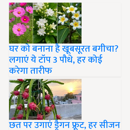
घर को बनाना है खूबसूरत बगीचा?
लगाएं ये टॉप 3 पौधे, हर कोई
करेगा तारीफ
छत पर उगाएं ड्रैगन फ्रूट, हर सीजन