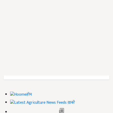
होम
ख़बरें