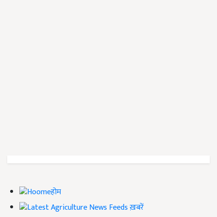
होम
ख़बरें