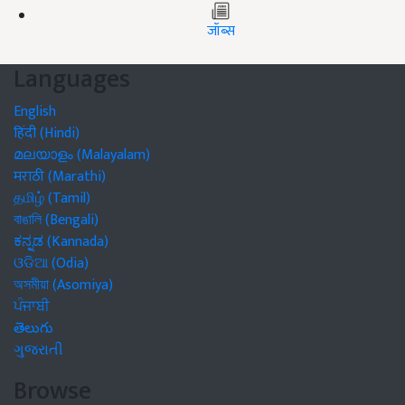
जॉब्स
Languages
English
हिंदी (Hindi)
മലയാളം (Malayalam)
मराठी (Marathi)
தமிழ் (Tamil)
বাঙালি (Bengali)
ಕನ್ನಡ (Kannada)
ଓଡିଆ (Odia)
অসমীয়া (Asomiya)
ਪੰਜਾਬੀ
తెలుగు
ગુજરાતી
Browse