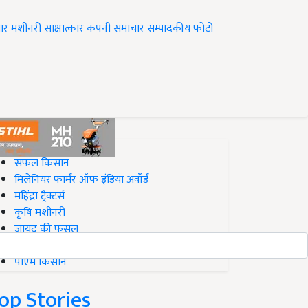
ार
मशीनरी
साक्षात्कार
कंपनी समाचार
सम्पादकीय
फोटो
op on Krishi Jagran
सफल किसान
मिलेनियर फार्मर ऑफ इंडिया अवॉर्ड
महिंद्रा ट्रैक्टर्स
कृषि मशीनरी
जायद की फसल
बिज़नेस आइडियाज
पीएम किसान
op Stories