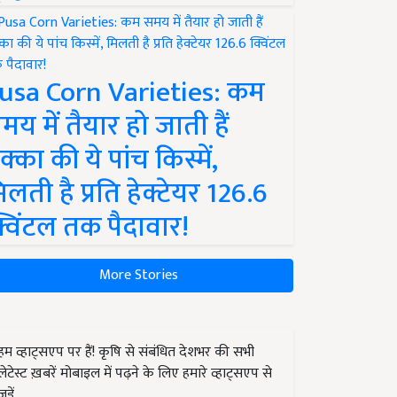
usa Corn Varieties: कम
मय में तैयार हो जाती हैं
क्का की ये पांच किस्में,
िलती है प्रति हेक्टेयर 126.6
्विंटल तक पैदावार!
More Stories
हम व्हाट्सएप पर हैं! कृषि से संबंधित देशभर की सभी
लेटेस्ट ख़बरें मोबाइल में पढ़ने के लिए हमारे व्हाट्सएप से
जुड़ें.