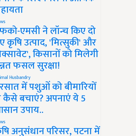
हायता
ws
फको-एमसी ने लॉन्च किए दो
ए कृषि उत्पाद, 'मित्सुकी' और
नेक्सावेट', किसानों को मिलेगी
न्नत फसल सुरक्षा!
imal Husbandry
रसात में पशुओं को बीमारियों
े कैसे बचाएं? अपनाएं ये 5
सान उपाय..
ws
ृषि अनुसंधान परिसर, पटना में