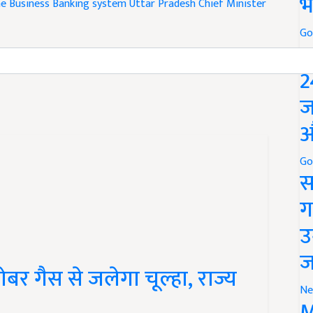
भ
me
Business
Banking system
Uttar Pradesh Chief Minister
Go
P
and have suggestions to improve this article?
Mail
me your
2
ज
औ
Go
स
ग
उ
ज
ोबर गैस से जलेगा चूल्हा, राज्य
Ne
M