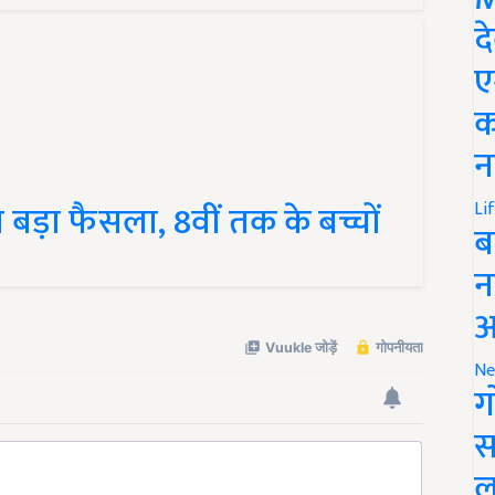
द
ए
क
न
बड़ा फैसला, 8वीं तक के बच्चों
Li
ब
न
आ
Ne
ग
स
ल