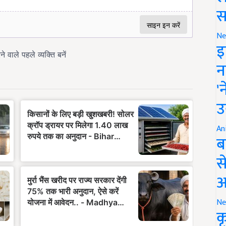
स
Ne
इ
न
'
उ
An
ब
स
आ
Ne
क