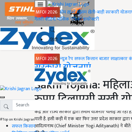
MFOI 2026
होम
ख़बरें
मौसम
खेती-बाड़ी
सरकारी योजना
गैलरी
वीडियो
मासिक पत्रिका
डायरेक्टरी
हिंदी
MFOI 2026
न्यूज़ रैप
सफल किसान
बाजार
साक्षात्कार
क
Home
सरकारी योजनाएं
Sakhi Yojana: महिलाओ
रुपए दिलाएगी सखी यो
केंद्र और राज्य सरकार द्वारा तमाम योजनाएं चलाई जा रही 
पाती है. इसी कड़ी में एक बार फिर उत्तर प्रदेश सरकार द्
#Top on Krishi Jagran
आदित्यनाथ (Chief Minister Yogi Adityanath) ने बी
सफल किसान