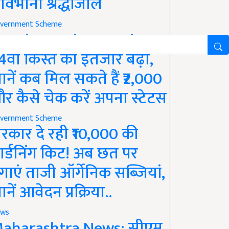
ावभीनी श्रद्धांजलि
vernment Scheme
M Kisan Yojana Update:
4वीं किस्त का इंतजार बढ़ा,
ानें कब मिल सकते हैं ₹2,000
र कैसे चेक करें अपना स्टेटस
vernment Scheme
रकार दे रही ₹10,000 की
ार्डनिंग किट! अब छत पर
गाएं ताजी ऑर्गेनिक सब्जियां,
ानें आवेदन प्रक्रिया..
ws
aharashtra News: सीएम