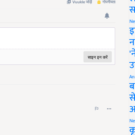
स
Ne
इ
न
'
उ
An
ब
स
आ
Ne
क