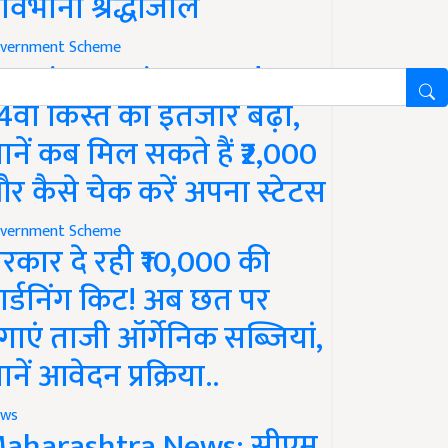
ावभीनी श्रद्धांजलि
vernment Scheme
M Kisan Yojana Update:
4वीं किस्त का इंतजार बढ़ा,
ानें कब मिल सकते हैं ₹2,000
र कैसे चेक करें अपना स्टेटस
vernment Scheme
रकार दे रही ₹10,000 की
ार्डनिंग किट! अब छत पर
गाएं ताजी ऑर्गेनिक सब्जियां,
ानें आवेदन प्रक्रिया..
ws
aharashtra News: सीएम