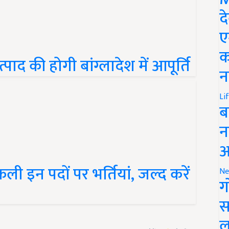
द
ए
क
द की होगी बांग्लादेश में आपूर्ति
न
Li
ब
न
आ
ी इन पदों पर भर्तियां, जल्द करें
Ne
ग
स
ल