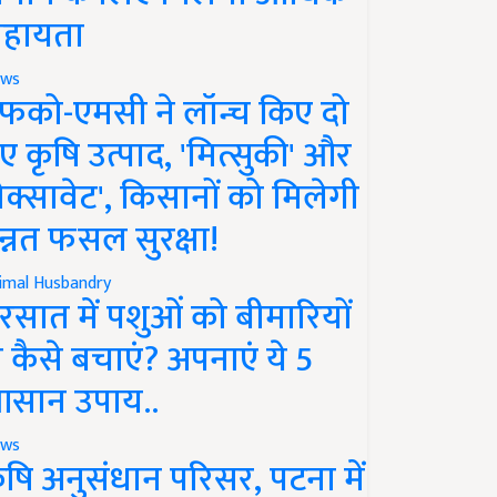
हायता
ws
फको-एमसी ने लॉन्च किए दो
ए कृषि उत्पाद, 'मित्सुकी' और
नेक्सावेट', किसानों को मिलेगी
न्नत फसल सुरक्षा!
imal Husbandry
रसात में पशुओं को बीमारियों
े कैसे बचाएं? अपनाएं ये 5
सान उपाय..
ws
ृषि अनुसंधान परिसर, पटना में