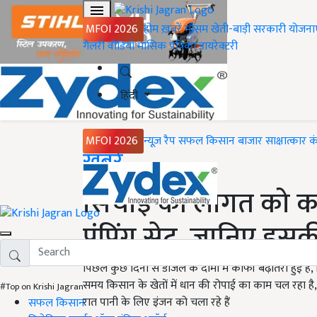
MFOI 2026
होम
ख़बरें
मौसम
खेती-बाड़ी
सरकारी योजना
गैलरी
वीडियो
मासिक पत्रिका
डायरेक्टरी
हिंदी
MFOI 2026
न्यूज़ रैप
सफल किसान
बाजार
साक्षात्कार
क
Home
ख़बरें
सिंचाई की लागत को क
पंपिंग सेट, जानिए इ
पिछले कुछ दिनों से डीजल के दामों में काफी बढ़ोतरी हुई
समय किसान के खेतों में धान की रोपाई का काम चल रहा है,
#Top on Krishi Jagran
रात पानी के लिए इंजन को चला रहे हैं
सफल किसान