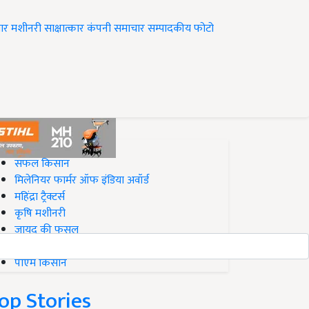
ार
मशीनरी
साक्षात्कार
कंपनी समाचार
सम्पादकीय
फोटो
op on Krishi Jagran
सफल किसान
मिलेनियर फार्मर ऑफ इंडिया अवॉर्ड
महिंद्रा ट्रैक्टर्स
कृषि मशीनरी
जायद की फसल
बिज़नेस आइडियाज
पीएम किसान
op Stories