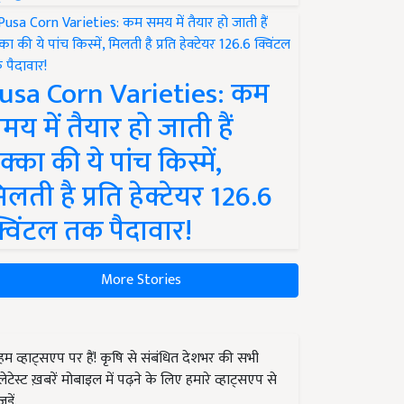
usa Corn Varieties: कम
मय में तैयार हो जाती हैं
क्का की ये पांच किस्में,
िलती है प्रति हेक्टेयर 126.6
्विंटल तक पैदावार!
More Stories
हम व्हाट्सएप पर हैं! कृषि से संबंधित देशभर की सभी
लेटेस्ट ख़बरें मोबाइल में पढ़ने के लिए हमारे व्हाट्सएप से
जुड़ें.