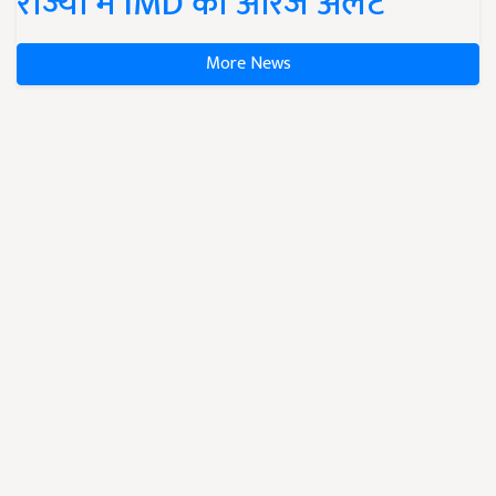
राज्यों में IMD का ऑरेंज अलर्ट
More News