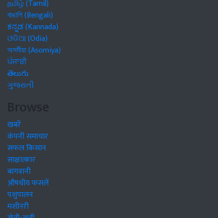
தமிழ் (Tamil)
বাঙালি (Bengali)
ಕನ್ನಡ (Kannada)
ଓଡିଆ (Odia)
অসমীয়া (Asomiya)
ਪੰਜਾਬੀ
తెలుగు
ગુજરાતી
Browse
खबरें
कंपनी समाचार
सफल किसान
साक्षात्कार
बागवानी
औषधीय फसलें
पशुपालन
मशीनरी