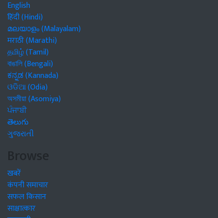
English
हिंदी (Hindi)
മലയാളം (Malayalam)
मराठी (Marathi)
தமிழ் (Tamil)
বাঙালি (Bengali)
ಕನ್ನಡ (Kannada)
ଓଡିଆ (Odia)
অসমীয়া (Asomiya)
ਪੰਜਾਬੀ
తెలుగు
ગુજરાતી
Browse
खबरें
कंपनी समाचार
सफल किसान
साक्षात्कार