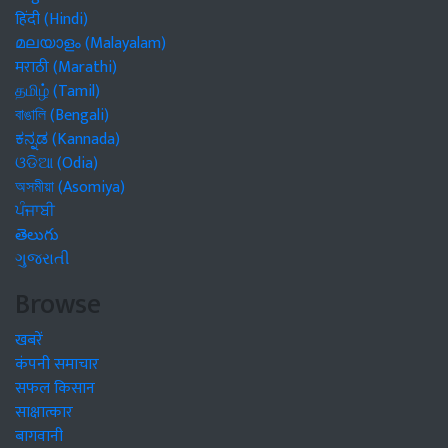
हिंदी (Hindi)
മലയാളം (Malayalam)
मराठी (Marathi)
தமிழ் (Tamil)
বাঙালি (Bengali)
ಕನ್ನಡ (Kannada)
ଓଡିଆ (Odia)
অসমীয়া (Asomiya)
ਪੰਜਾਬੀ
తెలుగు
ગુજરાતી
Browse
खबरें
कंपनी समाचार
सफल किसान
साक्षात्कार
बागवानी