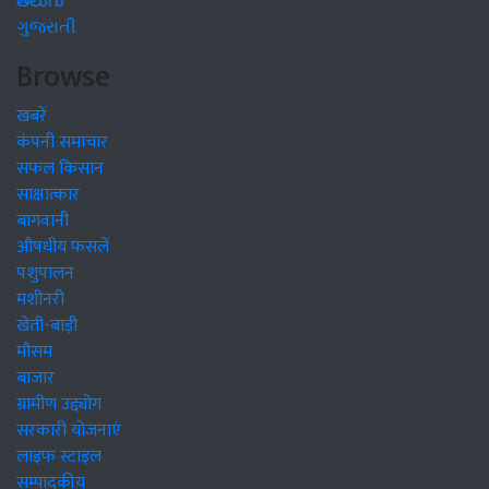
తెలుగు
ગુજરાતી
Browse
खबरें
कंपनी समाचार
सफल किसान
साक्षात्कार
बागवानी
औषधीय फसलें
पशुपालन
मशीनरी
खेती-बाड़ी
मौसम
बाजार
ग्रामीण उद्द्योग
सरकारी योजनाएं
लाइफ स्टाइल
सम्पादकीय