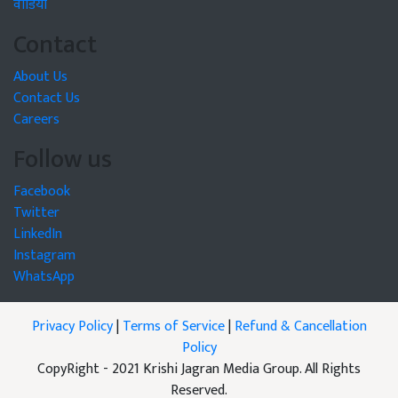
वीडियो
Contact
About Us
Contact Us
Careers
Follow us
Facebook
Twitter
LinkedIn
Instagram
WhatsApp
Privacy Policy
|
Terms of Service
|
Refund & Cancellation
Policy
CopyRight - 2021 Krishi Jagran Media Group. All Rights
Reserved.