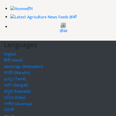
होम
ख़बरें
जॉब्स
Languages
English
हिंदी (Hindi)
മലയാളം (Malayalam)
मराठी (Marathi)
தமிழ் (Tamil)
বাঙালি (Bengali)
ಕನ್ನಡ (Kannada)
ଓଡିଆ (Odia)
অসমীয়া (Asomiya)
ਪੰਜਾਬੀ