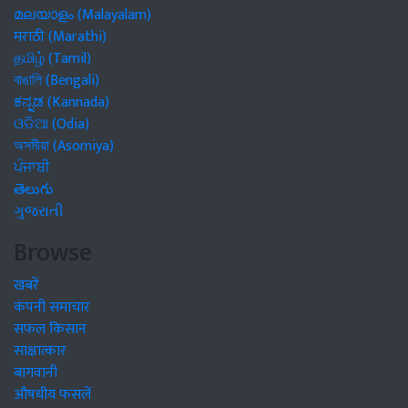
മലയാളം (Malayalam)
मराठी (Marathi)
தமிழ் (Tamil)
বাঙালি (Bengali)
ಕನ್ನಡ (Kannada)
ଓଡିଆ (Odia)
অসমীয়া (Asomiya)
ਪੰਜਾਬੀ
తెలుగు
ગુજરાતી
Browse
खबरें
कंपनी समाचार
सफल किसान
साक्षात्कार
बागवानी
औषधीय फसलें