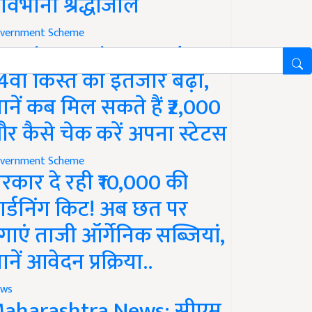
ावभीनी श्रद्धांजलि
vernment Scheme
M Kisan Yojana Update:
4वीं किस्त का इंतजार बढ़ा,
ानें कब मिल सकते हैं ₹2,000
र कैसे चेक करें अपना स्टेटस
vernment Scheme
रकार दे रही ₹10,000 की
ार्डनिंग किट! अब छत पर
गाएं ताजी ऑर्गेनिक सब्जियां,
ानें आवेदन प्रक्रिया..
ws
aharashtra News: सीएम