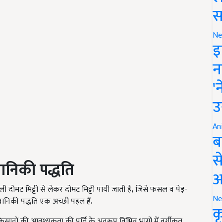
स
Ne
इ
न
'
उ
An
ब
स
ानिकी
पद्धति
आ
रेतीली दोमट मिट्टी से लेकर दोमट मिट्टी पायी जाती है
,
जिसे फसल व पेड़-
Ne
ि वानिकी पद्धति एक अच्छी पहल हैं
.
क
सानों की आवश्यकता की पूर्ति के अनुरूप विभिन्न भागों में वर्गीकृत