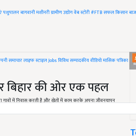
एं
पशुपालन
बागवानी
मशीनरी
ग्रामीण उद्योग
वेब स्टोरी
#FTB
सफल किसान
बाज
ंपनी समाचार
लाइफ स्टाइल
Jobs
विविध
सम्पादकीय
वीडियो
मासिक पत्रिका
#T
्भर बिहार की ओर एक पहल
या गावों में निवास करती है और खेतों में काम करके अपना जीवनयापन
ती है. दिन प्रतिदीन राज्य की जनसंख्या तेजी से बढ़ती जा रही है
T