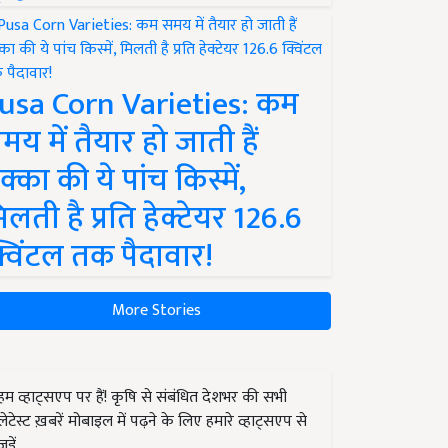
usa Corn Varieties: कम
मय में तैयार हो जाती हैं
क्का की ये पांच किस्में,
िलती है प्रति हेक्टेयर 126.6
्विंटल तक पैदावार!
More Stories
हम व्हाट्सएप पर हैं! कृषि से संबंधित देशभर की सभी
लेटेस्ट ख़बरें मोबाइल में पढ़ने के लिए हमारे व्हाट्सएप से
जुड़ें.