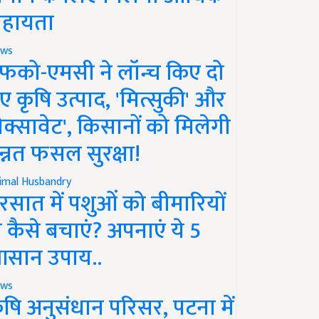
हायता
ws
फको-एमसी ने लॉन्च किए दो
ए कृषि उत्पाद, 'मित्सुकी' और
नेक्सावेट', किसानों को मिलेगी
न्नत फसल सुरक्षा!
imal Husbandry
रसात में पशुओं को बीमारियों
े कैसे बचाएं? अपनाएं ये 5
सान उपाय..
ws
ृषि अनुसंधान परिसर, पटना में