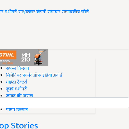
ार
मशीनरी
साक्षात्कार
कंपनी समाचार
सम्पादकीय
फोटो
op on Krishi Jagran
सफल किसान
मिलेनियर फार्मर ऑफ इंडिया अवॉर्ड
महिंद्रा ट्रैक्टर्स
कृषि मशीनरी
जायद की फसल
बिज़नेस आइडियाज
पीएम किसान
op Stories