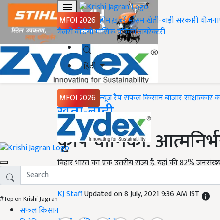
MFOI 2026
होम
ख़बरें
मौसम
खेती-बाड़ी
सरकारी योजना
गैलरी
वीडियो
मासिक पत्रिका
डायरेक्टरी
हिंदी
MFOI 2026
न्यूज़ रैप
सफल किसान
बाजार
साक्षात्कार
क
Home
खेती-बाड़ी
कृषि-वानिकी: आत्मनिर
बिहार भारत का एक उत्तरीय राज्य है. यहां की 82% जनसंख्
करती है, जिससे उनकी सारी आवश्यकताओं की पूर्ति नही हो पा
KJ Staff
Updated on 8 July, 2021 9:36 AM IST
#Top on Krishi Jagran
सफल किसान