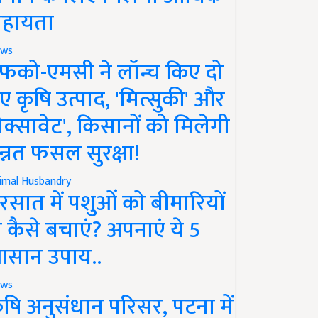
हायता
ws
फको-एमसी ने लॉन्च किए दो
ए कृषि उत्पाद, 'मित्सुकी' और
नेक्सावेट', किसानों को मिलेगी
न्नत फसल सुरक्षा!
imal Husbandry
रसात में पशुओं को बीमारियों
े कैसे बचाएं? अपनाएं ये 5
सान उपाय..
ws
ृषि अनुसंधान परिसर, पटना में