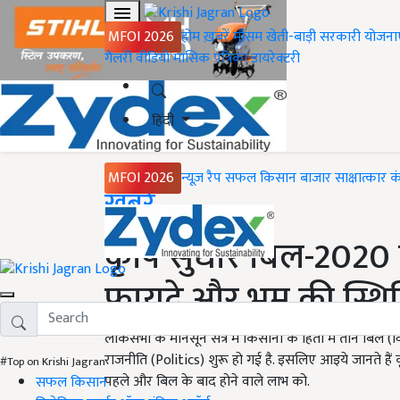
MFOI 2026
होम
ख़बरें
मौसम
खेती-बाड़ी
सरकारी योजना
गैलरी
वीडियो
मासिक पत्रिका
डायरेक्टरी
हिंदी
MFOI 2026
न्यूज़ रैप
सफल किसान
बाजार
साक्षात्कार
क
Home
ख़बरें
कृषि सुधार बिल-202
फायदे और भ्रम की स्थित
लोकसभा के मानसून सत्र में किसानों के हितों में तीन बिल (
राजनीति (Politics) शुरू हो गई है. इसलिए आइये जानते हैं
#Top on Krishi Jagran
पहले और बिल के बाद होने वाले लाभ को.
सफल किसान