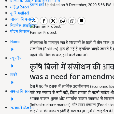
मिलेनियर फार्मर ऑफ इंडिया अवॉर्ड
हेमन्त वर्मा
Updated on 9 December, 2020 5:56 PM 
महिंद्रा ट्रैक्टर्स
कृषि मशीनरी
जायद की फसल
बिज़नेस आइडियाज
पीएम किसान
Farmer Protest
Home
लोकसभा के मानसून सत्र में किसानों के हितों में तीन बिल (
राजनीति (Politics) शुरू हो गई है. इसलिए आइये जानते हैं
पहले और बिल के बाद होने वाले लाभ को.
न्यूज़ रैप
कृषि बिलो में संसोधन की आ
was a need for amendment
खबरें
देश में 90 के दशक में आर्थिक उदारीकरण (Economic liberal
सफल किसान
गति उस रफ्तार से नहीं बढ़ी, जिस रफ्तार से बढ़नी चाहिए थी औ
अधिक बाजार शुल्क और अपर्याप्त बाजार व्यवस्था से किसान
(Infrastructure market) और खाद्य भंडारण (Food storag
सरकारी योजनाएं
लाइसेन्स की जरूरत होती है अतः इन क़ानूनों में लाइसेंस देने