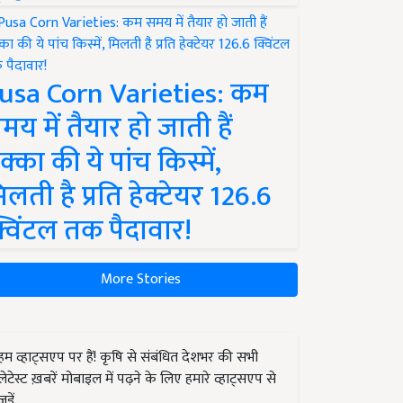
usa Corn Varieties: कम
मय में तैयार हो जाती हैं
क्का की ये पांच किस्में,
िलती है प्रति हेक्टेयर 126.6
्विंटल तक पैदावार!
More Stories
हम व्हाट्सएप पर हैं! कृषि से संबंधित देशभर की सभी
लेटेस्ट ख़बरें मोबाइल में पढ़ने के लिए हमारे व्हाट्सएप से
जुड़ें.