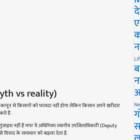
द
ए
क
न
Li
ब
न
आ
th vs reality)
Ne
ार कानून से किसानों को फायदा नहीं होगा लेकिन किसान अपने खरीदार
ग
े हैं.
स
 गुंजाइश नहीं है मगर ये अधिनियम स्थानीय उपजिलाधिकारी (Deputy
से विवाद के समाधान को बढ़ावा देता है.
ल