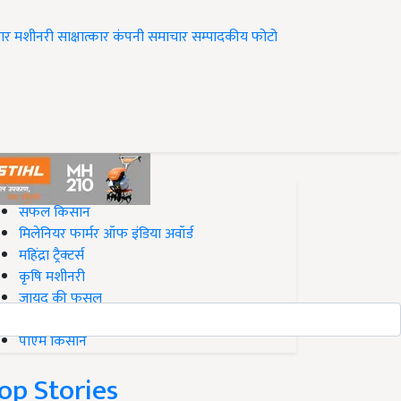
ार
मशीनरी
साक्षात्कार
कंपनी समाचार
सम्पादकीय
फोटो
op on Krishi Jagran
सफल किसान
मिलेनियर फार्मर ऑफ इंडिया अवॉर्ड
महिंद्रा ट्रैक्टर्स
कृषि मशीनरी
जायद की फसल
बिज़नेस आइडियाज
पीएम किसान
op Stories