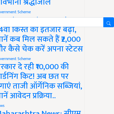
ावभीनी श्रद्धांजलि
vernment Scheme
M Kisan Yojana Update:
4वीं किस्त का इंतजार बढ़ा,
ानें कब मिल सकते हैं ₹2,000
र कैसे चेक करें अपना स्टेटस
vernment Scheme
रकार दे रही ₹10,000 की
ार्डनिंग किट! अब छत पर
गाएं ताजी ऑर्गेनिक सब्जियां,
ानें आवेदन प्रक्रिया..
ws
aharashtra News: सीएम