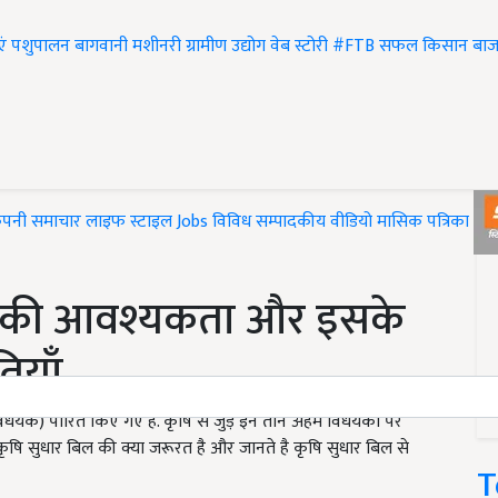
एं
पशुपालन
बागवानी
मशीनरी
ग्रामीण उद्योग
वेब स्टोरी
#FTB
सफल किसान
बाज
ंपनी समाचार
लाइफ स्टाइल
Jobs
विविध
सम्पादकीय
वीडियो
मासिक पत्रिका
#T
0 की आवश्यकता और इसके
ियाँ
विधेयक) पारित किए गए हैं. कृषि से जुड़े इन तीन अहम विधेयकों पर
 कृषि सुधार बिल की क्या जरूरत है और जानते है कृषि सुधार बिल से
T