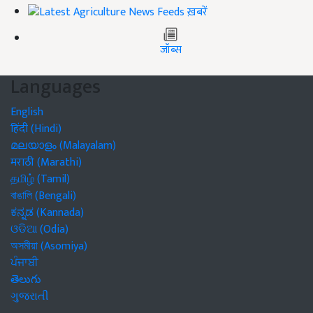
ख़बरें
जॉब्स
Languages
English
हिंदी (Hindi)
മലയാളം (Malayalam)
मराठी (Marathi)
தமிழ் (Tamil)
বাঙালি (Bengali)
ಕನ್ನಡ (Kannada)
ଓଡିଆ (Odia)
অসমীয়া (Asomiya)
ਪੰਜਾਬੀ
తెలుగు
ગુજરાતી