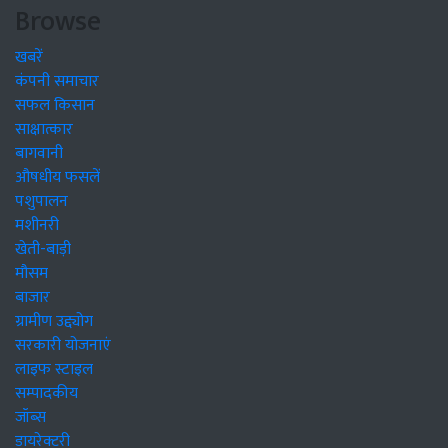
Browse
खबरें
कंपनी समाचार
सफल किसान
साक्षात्कार
बागवानी
औषधीय फसलें
पशुपालन
मशीनरी
खेती-बाड़ी
मौसम
बाजार
ग्रामीण उद्द्योग
सरकारी योजनाएं
लाइफ स्टाइल
सम्पादकीय
जॉब्स
डायरेक्टरी