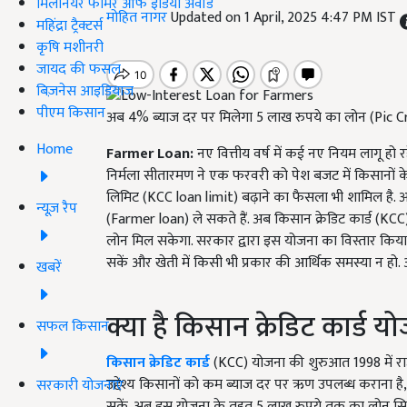
मिलेनियर फार्मर ऑफ इंडिया अवॉर्ड
मोहित नागर
Updated on 1 April, 2025 4:47 PM IST
महिंद्रा ट्रैक्टर्स
कृषि मशीनरी
जायद की फसल
बिज़नेस आइडियाज
पीएम किसान
अब 4% ब्याज दर पर मिलेगा 5 लाख रुपये का लोन (Pic C
Home
Farmer Loan:
नए वित्तीय वर्ष में कई नए नियम लागू हो 
निर्मला सीतारमण ने एक फरवरी को पेश बजट में किसानों के
लिमिट (KCC loan limit) बढ़ाने का फैसला भी शामिल है
न्यूज़ रैप
(Farmer loan) ले सकते हैं. अब किसान क्रेडिट कार्ड (
लोन मिल सकेगा. सरकार द्वारा इस योजना का विस्तार किया 
सकें और खेती में किसी भी प्रकार की आर्थिक समस्या न हो. आ
खबरें
क्या है किसान क्रेडिट कार्ड य
सफल किसान
किसान क्रेडिट कार्ड
(KCC) योजना की शुरुआत 1998 में राष्
उद्देश्य किसानों को कम ब्याज दर पर ऋण उपलब्ध कराना ह
सरकारी योजनाएं
सकें. अब इस योजना के तहत 5 लाख रुपये तक का लोन सिर