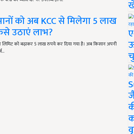
ख
ानों को अब KCC से मिलेगा 5 लाख
कैसे उठाएं लाभ?
ए
ऊ
न लिमिट को बढ़ाकर 5 लाख रुपये कर दिया गया है। अब किसान अपनी
्ज…
च
S
ज
क
क
वृ