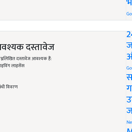
भ
Go
P
2
ज
 आवश्यक दस्तावेज
औ
म्नलिखित दस्तावेज आवश्यक हैं:
राइविंग लाइसेंस
Go
स
ग
बंधी विवरण
उ
ज
Ne
M