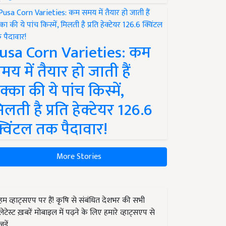
usa Corn Varieties: कम
मय में तैयार हो जाती हैं
क्का की ये पांच किस्में,
िलती है प्रति हेक्टेयर 126.6
्विंटल तक पैदावार!
More Stories
हम व्हाट्सएप पर हैं! कृषि से संबंधित देशभर की सभी
लेटेस्ट ख़बरें मोबाइल में पढ़ने के लिए हमारे व्हाट्सएप से
जुड़ें.