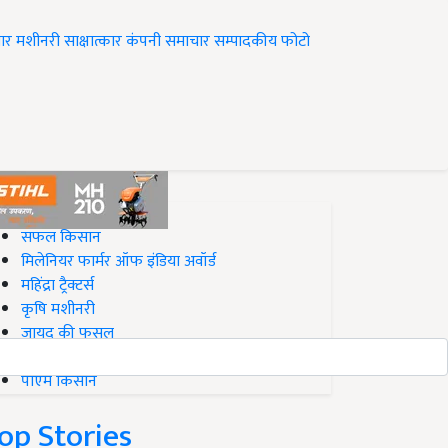
ार
मशीनरी
साक्षात्कार
कंपनी समाचार
सम्पादकीय
फोटो
op on Krishi Jagran
सफल किसान
मिलेनियर फार्मर ऑफ इंडिया अवॉर्ड
महिंद्रा ट्रैक्टर्स
कृषि मशीनरी
जायद की फसल
बिज़नेस आइडियाज
पीएम किसान
op Stories