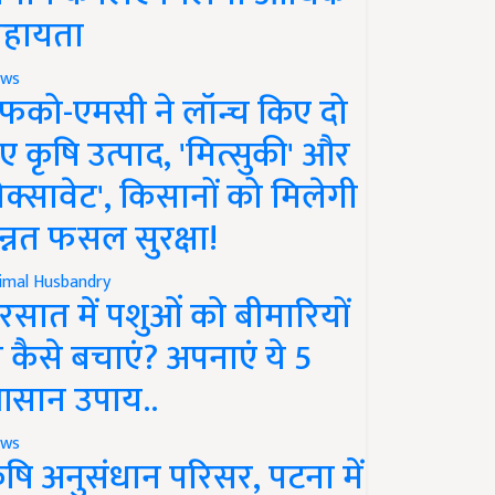
हायता
ws
फको-एमसी ने लॉन्च किए दो
ए कृषि उत्पाद, 'मित्सुकी' और
नेक्सावेट', किसानों को मिलेगी
न्नत फसल सुरक्षा!
imal Husbandry
रसात में पशुओं को बीमारियों
े कैसे बचाएं? अपनाएं ये 5
सान उपाय..
ws
ृषि अनुसंधान परिसर, पटना में