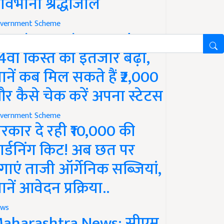
ावभीनी श्रद्धांजलि
vernment Scheme
M Kisan Yojana Update:
4वीं किस्त का इंतजार बढ़ा,
ानें कब मिल सकते हैं ₹2,000
र कैसे चेक करें अपना स्टेटस
vernment Scheme
रकार दे रही ₹10,000 की
ार्डनिंग किट! अब छत पर
गाएं ताजी ऑर्गेनिक सब्जियां,
ानें आवेदन प्रक्रिया..
ws
aharashtra News: सीएम