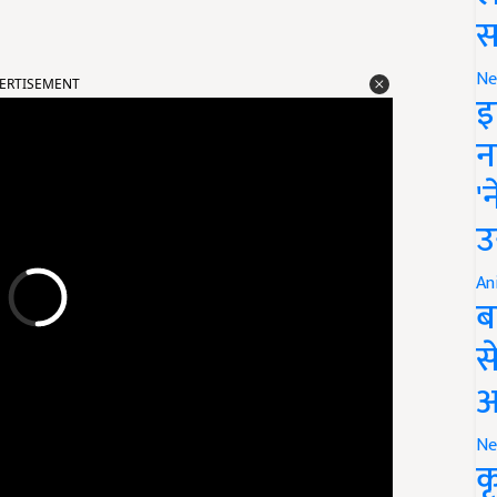
स
ERTISEMENT
Ne
इ
न
'
उ
An
ब
स
आ
Ne
क