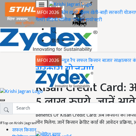
MFOI 2026
होम
ख़बरें
मौसम
खेती-बाड़ी
सरकारी योजना
गैलरी
वीडियो
मासिक पत्रिका
डायरेक्टरी
हिंदी
MFOI 2026
न्यूज़ रैप
सफल किसान
बाजार
साक्षात्कार
क
Home
सरकारी योजनाएं
Kisan Credit Card: अ
5 लाख रुपये, जानें आवे
Benefits Of Kisan Credit Card: अब किसानों को किसान
लोन मिलेगा. जानें किसान क्रेडिट कार्ड की आवेदन प्रक्रि
#Top on Krishi Jagran
सफल किसान