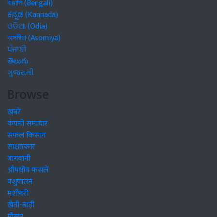
বাঙালি (Bengali)
ಕನ್ನಡ (Kannada)
ଓଡିଆ (Odia)
অসমীয়া (Asomiya)
ਪੰਜਾਬੀ
తెలుగు
ગુજરાતી
Browse
खबरें
कंपनी समाचार
सफल किसान
साक्षात्कार
बागवानी
औषधीय फसलें
पशुपालन
मशीनरी
खेती-बाड़ी
मौसम