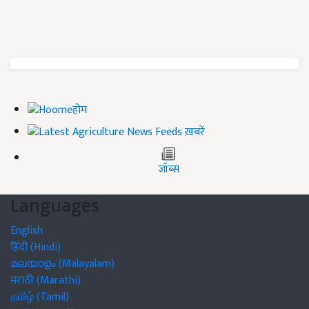
होम
ख़बरें
जॉब्स
Languages
English
हिंदी (Hindi)
മലയാളം (Malayalam)
मराठी (Marathi)
தமிழ் (Tamil)