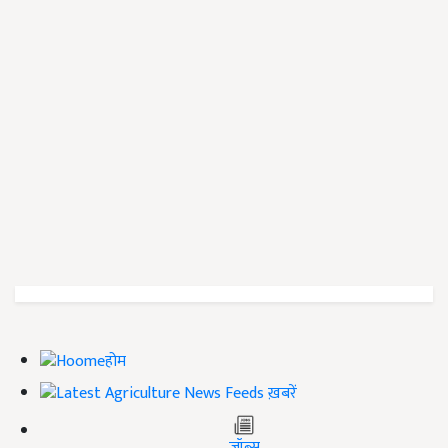
होम
ख़बरें
जॉब्स