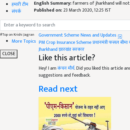
English Summary:
farmers of jharkhand will not
हमारी टीम
Published on:
23 March 2020, 12:25 IST
संपर्क
Related Topics
Government Scheme News and Updates
#Top on Krishi Jagran
More Topics
PM Crop Insurance Scheme
प्रधानमंत्री फसल बीमा
Jharkhand
झारखंड सरकार
CLOSE
Like this article?
Hey! I am
कंचन मौर्य
. Did you liked this article 
suggestions and feedback.
Read next