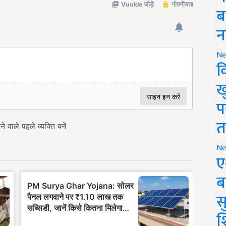
ब
न
Ne
क
ख
प
त
Ne
ए
ब
सु
श