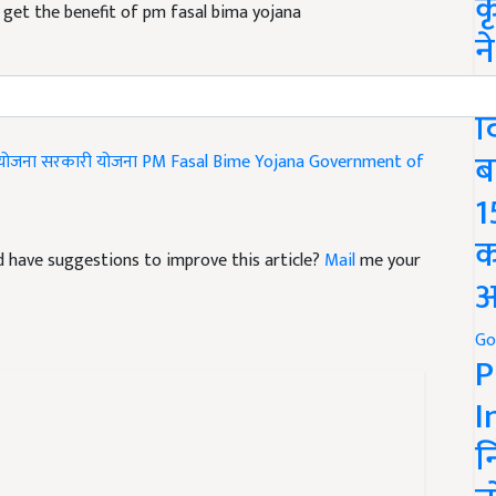
क
 get the benefit of pm fasal bima yojana
न
We
द
ब
 योजना
सरकारी योजना
PM Fasal Bime Yojana
Government of
1
क
and have suggestions to improve this article?
Mail
me your
अ
Go
P
I
न