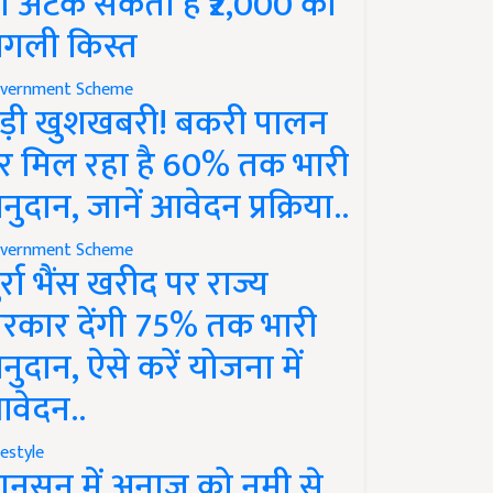
ो अटक सकती है ₹2,000 की
गली किस्त
vernment Scheme
ड़ी खुशखबरी! बकरी पालन
र मिल रहा है 60% तक भारी
नुदान, जानें आवेदन प्रक्रिया..
vernment Scheme
ुर्रा भैंस खरीद पर राज्य
रकार देंगी 75% तक भारी
नुदान, ऐसे करें योजना में
वेदन..
festyle
ानसून में अनाज को नमी से