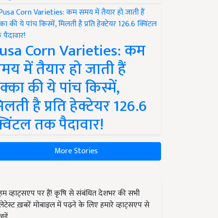
usa Corn Varieties: कम
मय में तैयार हो जाती हैं
क्का की ये पांच किस्में,
िलती है प्रति हेक्टेयर 126.6
्विंटल तक पैदावार!
More Stories
हम व्हाट्सएप पर हैं! कृषि से संबंधित देशभर की सभी
लेटेस्ट ख़बरें मोबाइल में पढ़ने के लिए हमारे व्हाट्सएप से
जुड़ें.