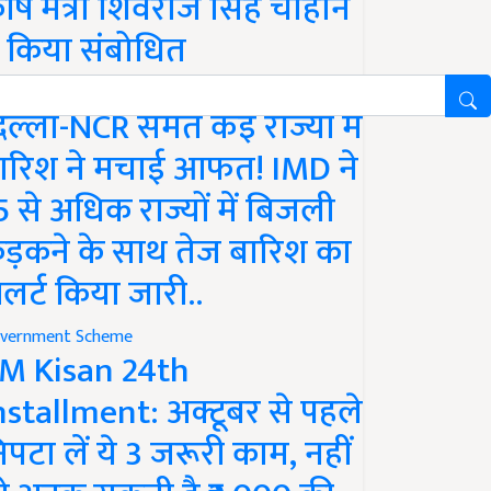
ृषि मंत्री शिवराज सिंह चौहान
े किया संबोधित
ather
िल्ली-NCR समेत कई राज्यों में
ारिश ने मचाई आफत! IMD ने
5 से अधिक राज्यों में बिजली
ड़कने के साथ तेज बारिश का
लर्ट किया जारी..
vernment Scheme
M Kisan 24th
nstallment: अक्टूबर से पहले
िपटा लें ये 3 जरूरी काम, नहीं