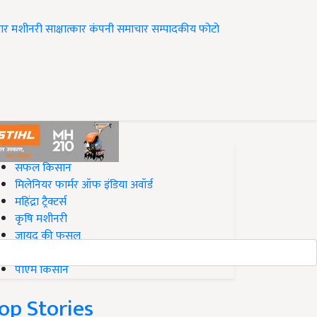
ार
मशीनरी
साक्षात्कार
कंपनी समाचार
सम्पादकीय
फोटो
op on Krishi Jagran
सफल किसान
मिलेनियर फार्मर ऑफ इंडिया अवॉर्ड
महिंद्रा ट्रैक्टर्स
कृषि मशीनरी
जायद की फसल
बिज़नेस आइडियाज
पीएम किसान
op Stories