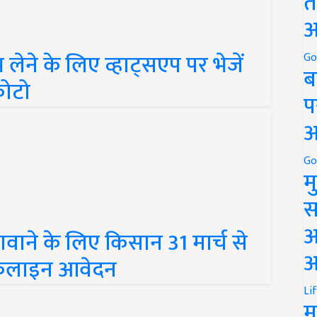
त
अ
ने के लिए व्हाट्सएप पर भेजें
Go
ब
फोटो
प
अ
Go
म
स
अ
ाने के लिए किसान 31 मार्च से
आ
फलाइन आवेदन
Li
म