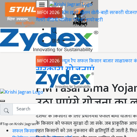
MFOI 2026
होम
ख़बरें
मौसम
खेती-बाड़ी
सरकारी योजना
गैलरी
वीडियो
मासिक पत्रिका
डायरेक्टरी
हिंदी
MFOI 2026
न्यूज़ रैप
सफल किसान
बाजार
साक्षात्कार
क
Home
सरकारी योजनाएं
PM Fasal Bima Yojana
उठा पाएंगे योजना का
देशभर के किसानों के लिए प्रधानमंत्री फसल बीमा योजना की
के किसान को फसल सुरक्षा दी जा सके. जब प्राकृतिक आपद
#Top on Krishi Jagran
तहत किसानों को उस नुकसान की क्षतिपूर्ति दी जाती है. फि
सफल किसान