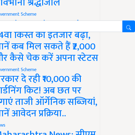
ावभीनी श्रद्धांजलि
vernment Scheme
M Kisan Yojana Update:
4वीं किस्त का इंतजार बढ़ा,
ानें कब मिल सकते हैं ₹2,000
र कैसे चेक करें अपना स्टेटस
vernment Scheme
रकार दे रही ₹10,000 की
ार्डनिंग किट! अब छत पर
गाएं ताजी ऑर्गेनिक सब्जियां,
ानें आवेदन प्रक्रिया..
ws
aharashtra News: सीएम