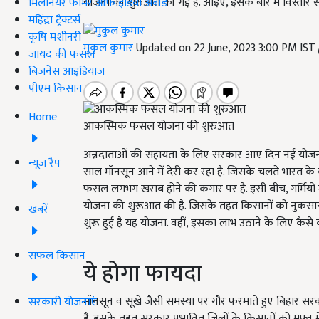
योजना की शुरुआत की गई है. आइए, इसके बारे में विस्तार से 
मिलेनियर फार्मर ऑफ इंडिया अवॉर्ड
महिंद्रा ट्रैक्टर्स
कृषि मशीनरी
मुकुल कुमार
Updated on 22 June, 2023 3:00 PM IST
जायद की फसल
बिज़नेस आइडियाज
पीएम किसान
Home
आकस्मिक फसल योजना की शुरुआत
अन्नदाताओं की सहायता के लिए सरकार आए दिन नई योजनाओ
न्यूज़ रैप
साल मॉनसून आने में देरी कर रहा है. जिसके चलते भारत के कई
फसल लगभग खराब होने की कगार पर है. इसी बीच, गर्मियों 
योजना की शुरूआत की है. जिसके तहत किसानों को नुकसान स
खबरें
शुरू हुई है यह योजना. वहीं, इसका लाभ उठाने के लिए कैसे
सफल किसान
ये होगा फायदा
मॉनसून व सूखे जैसी समस्या पर गौर फरमाते हुए बिहार स
सरकारी योजनाएं
है. इसके तहत सरकार प्रभावित जिलों के किसानों को मुफ्त