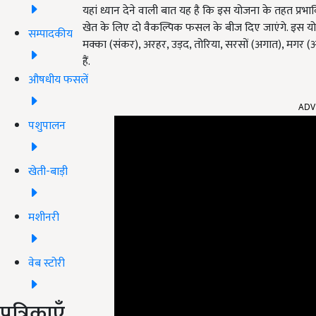
यहां ध्यान देने वाली बात यह है कि इस योजना के तहत प्
खेत के लिए दो वैकल्पिक फसल के बीज दिए जाएंगे. इस योज
सम्पादकीय
मक्का (संकर), अरहर, उड़द, तोरिया, सरसों (अगात), मगर (अग
हैं.
औषधीय फसलें
ADV
पशुपालन
खेती-बाड़ी
मशीनरी
वेब स्टोरी
पत्रिकाएँ