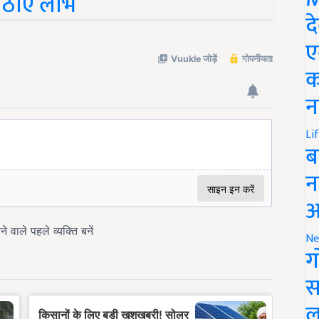
द
ए
क
न
Li
ब
न
आ
Ne
ग
स
ल