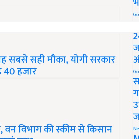
भ
Go
P
2
ज
का यह सबसे सही मौका, योगी सरकार
औ
है 40 हजार
Go
स
ग
उ
ज
ाई, वन विभाग की स्कीम से किसान
Ne
उठाएं लाभ
M