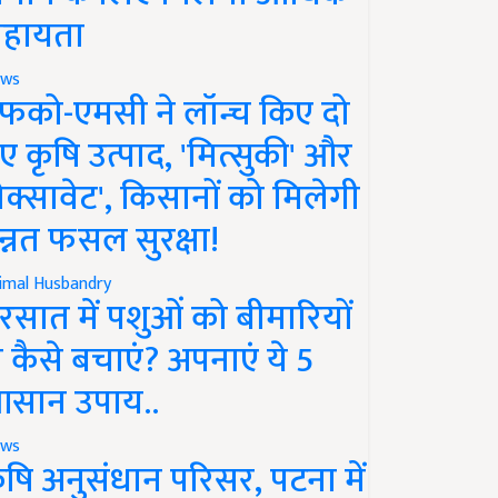
हायता
ws
फको-एमसी ने लॉन्च किए दो
ए कृषि उत्पाद, 'मित्सुकी' और
नेक्सावेट', किसानों को मिलेगी
न्नत फसल सुरक्षा!
imal Husbandry
रसात में पशुओं को बीमारियों
े कैसे बचाएं? अपनाएं ये 5
सान उपाय..
ws
ृषि अनुसंधान परिसर, पटना में