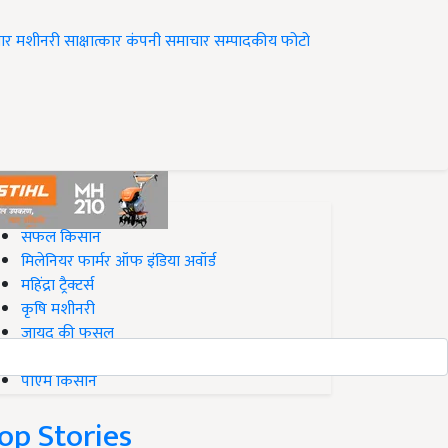
ार
मशीनरी
साक्षात्कार
कंपनी समाचार
सम्पादकीय
फोटो
op on Krishi Jagran
सफल किसान
मिलेनियर फार्मर ऑफ इंडिया अवॉर्ड
महिंद्रा ट्रैक्टर्स
कृषि मशीनरी
जायद की फसल
बिज़नेस आइडियाज
पीएम किसान
op Stories