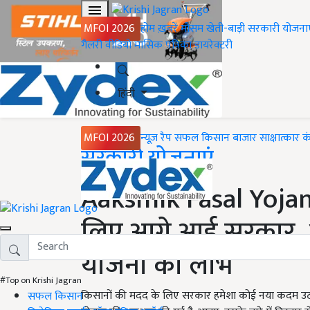
MFOI 2026
होम
ख़बरें
मौसम
खेती-बाड़ी
सरकारी योजना
गैलरी
वीडियो
मासिक पत्रिका
डायरेक्टरी
हिंदी
MFOI 2026
न्यूज़ रैप
सफल किसान
बाजार
साक्षात्कार
क
Home
सरकारी योजनाएं
Aaksmik Fasal Yojan
लिए आगे आई सरकार, आ
योजना का लाभ
#Top on Krishi Jagran
किसानों की मदद के लिए सरकार हमेशा कोई नया कदम उठाती
सफल किसान