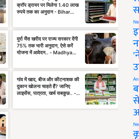
स
Ne
इ
न
'
उ
An
ब
स
आ
Ne
क