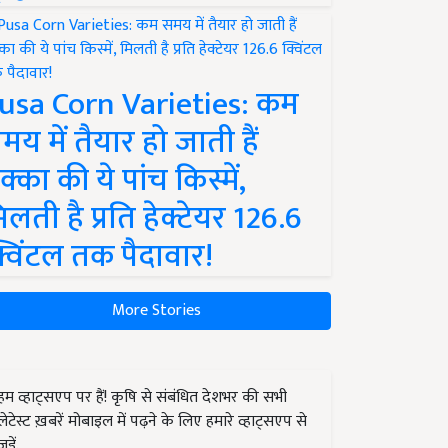
usa Corn Varieties: कम
मय में तैयार हो जाती हैं
क्का की ये पांच किस्में,
िलती है प्रति हेक्टेयर 126.6
्विंटल तक पैदावार!
More Stories
हम व्हाट्सएप पर हैं! कृषि से संबंधित देशभर की सभी
लेटेस्ट ख़बरें मोबाइल में पढ़ने के लिए हमारे व्हाट्सएप से
जुड़ें.