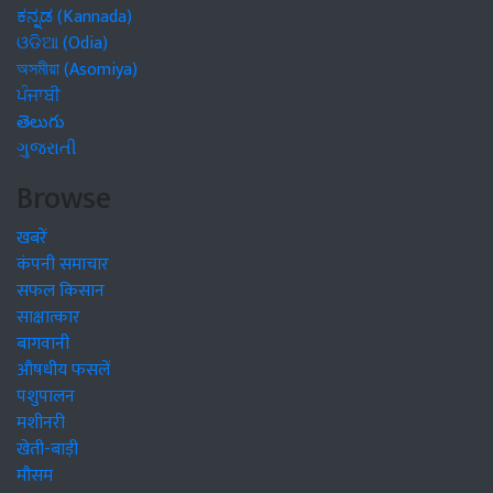
ಕನ್ನಡ (Kannada)
ଓଡିଆ (Odia)
অসমীয়া (Asomiya)
ਪੰਜਾਬੀ
తెలుగు
ગુજરાતી
Browse
खबरें
कंपनी समाचार
सफल किसान
साक्षात्कार
बागवानी
औषधीय फसलें
पशुपालन
मशीनरी
खेती-बाड़ी
मौसम