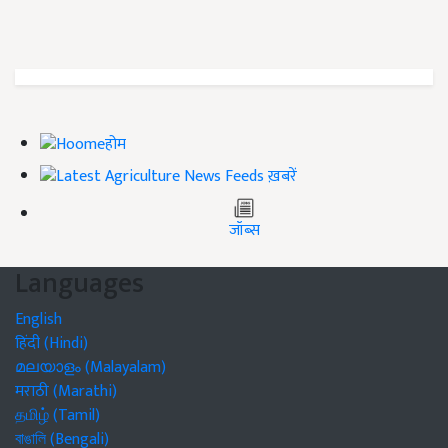
होम
ख़बरें
जॉब्स
Languages
English
हिंदी (Hindi)
മലയാളം (Malayalam)
मराठी (Marathi)
தமிழ் (Tamil)
বাঙালি (Bengali)