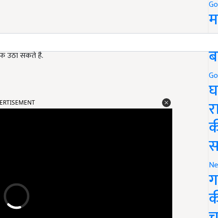
Go
म
5
ोती है. यह ज्यादातर गर्मियों के मौसम में उगाई जाती है. इस सब्जी को
ब
फ़ उठा सकते है.
Go
घ
ERTISEMENT
र
क
स
Ne
ग
क
च