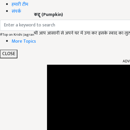
हमारी टीम
संपर्क
कद्दू
(Pumpkin)
कद्दू एक ऐसी सब्जी जो हमारी सेहत के लिए काफी फायदेमंद ह
भी आप आसानी से अपने घर में उगा कर इसके स्वाद का लुत्
#Top on Krishi Jagran
More Topics
CLOSE
ADV