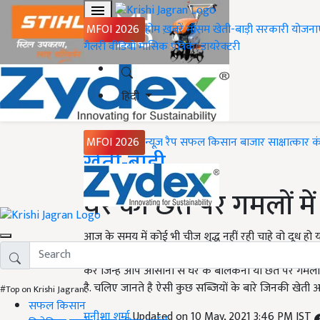
MFOI 2026
होम
ख़बरें
मौसम
खेती-बाड़ी
सरकारी योजना
गैलरी
वीडियो
मासिक पत्रिका
डायरेक्टरी
हिंदी
MFOI 2026
न्यूज़ रैप
सफल किसान
बाजार
साक्षात्कार
क
Home
खेती-बाड़ी
घर की छत पर गमलों में ल
आज के समय में कोई भी चीज शुद्ध नहीं रही चाहे वो दूध हो 
मिलावट को रोक तो नहीं सकते पर कुछ हद तक हम शुद्ध चीज
करे जिन्हे आप आसानी से घर के बालकनी या छत पर गमलों 
है. चलिए जानते है ऐसी कुछ सब्जियों के बारे जिनकी खेती आ
#Top on Krishi Jagran
सफल किसान
मनीशा शर्मा
Updated on 10 May, 2021 3:46 PM IST