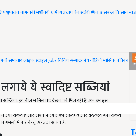
एं
पशुपालन
बागवानी
मशीनरी
ग्रामीण उद्योग
वेब स्टोरी
#FTB
सफल किसान
बाज
ंपनी समाचार
लाइफ स्टाइल
Jobs
विविध
सम्पादकीय
वीडियो
मासिक पत्रिका
#T
गाये ये स्वादिष्ट सब्जियां
या सब्जियां. हर चीज में मिलावट देखने को मिल रही है. अब हम इस
ों का सेवन तो कर ही सकते है. जैसे कि ऐसी सब्जियों का इस्तेमाल
में उगा सकते है और अपने परिवार को सेहतमंद और तंदरुस्त बना सकते
प गमलों में कर के लुत्फ उठा सकते है.
T