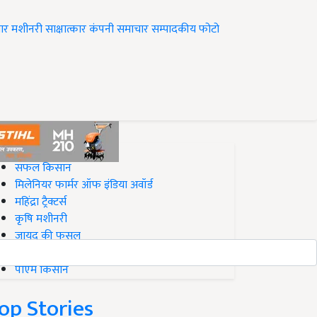
ार
मशीनरी
साक्षात्कार
कंपनी समाचार
सम्पादकीय
फोटो
op on Krishi Jagran
सफल किसान
मिलेनियर फार्मर ऑफ इंडिया अवॉर्ड
महिंद्रा ट्रैक्टर्स
कृषि मशीनरी
जायद की फसल
बिज़नेस आइडियाज
पीएम किसान
op Stories