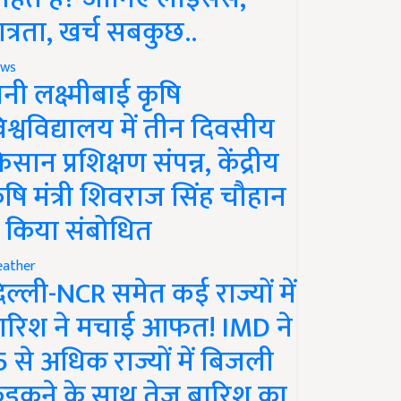
ात्रता, खर्च सबकुछ..
ws
ानी लक्ष्मीबाई कृषि
िश्वविद्यालय में तीन दिवसीय
िसान प्रशिक्षण संपन्न, केंद्रीय
ृषि मंत्री शिवराज सिंह चौहान
े किया संबोधित
ather
िल्ली-NCR समेत कई राज्यों में
ारिश ने मचाई आफत! IMD ने
5 से अधिक राज्यों में बिजली
ड़कने के साथ तेज बारिश का