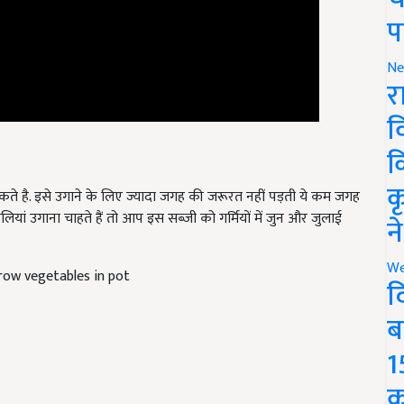
प
Ne
र
व
क
कते है. इसे उगाने के लिए ज्यादा जगह की जरूरत नहीं पड़ती ये कम जगह
क
ां उगाना चाहते हैं तो आप इस सब्जी को गर्मियों में जुन और जुलाई
न
row vegetables in pot
We
द
ब
1
क