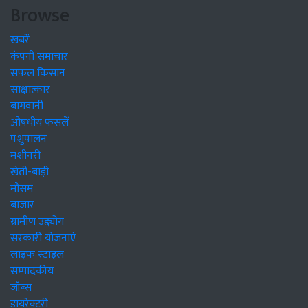
Browse
खबरें
कंपनी समाचार
सफल किसान
साक्षात्कार
बागवानी
औषधीय फसलें
पशुपालन
मशीनरी
खेती-बाड़ी
मौसम
बाजार
ग्रामीण उद्द्योग
सरकारी योजनाएं
लाइफ स्टाइल
सम्पादकीय
जॉब्स
डायरेक्टरी