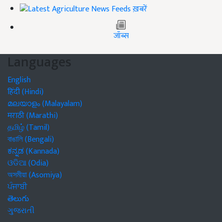
ख़बरें
जॉब्स
Languages
English
हिंदी (Hindi)
മലയാളം (Malayalam)
मराठी (Marathi)
தமிழ் (Tamil)
বাঙালি (Bengali)
ಕನ್ನಡ (Kannada)
ଓଡିଆ (Odia)
অসমীয়া (Asomiya)
ਪੰਜਾਬੀ
తెలుగు
ગુજરાતી