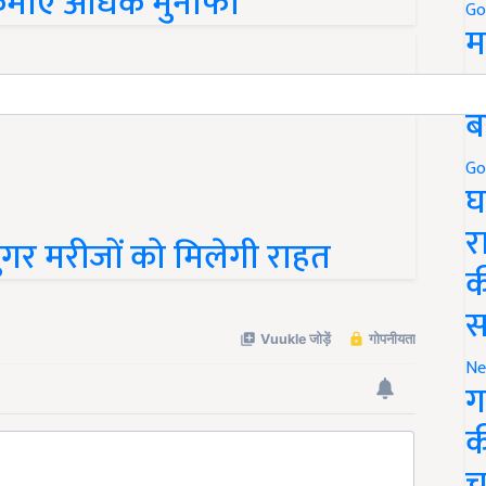
कमाएं अधिक मुनाफा
Go
म
5
ब
Go
घ
र
गर मरीजों को मिलेगी राहत
क
स
Ne
ग
क
च