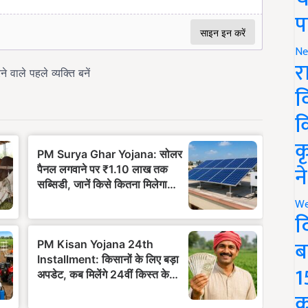
प
Ne
र
व
क
क
न
We
द
ब
1
क