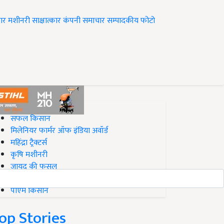
ार
मशीनरी
साक्षात्कार
कंपनी समाचार
सम्पादकीय
फोटो
op on Krishi Jagran
सफल किसान
मिलेनियर फार्मर ऑफ इंडिया अवॉर्ड
महिंद्रा ट्रैक्टर्स
कृषि मशीनरी
जायद की फसल
बिज़नेस आइडियाज
पीएम किसान
op Stories