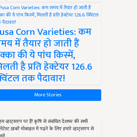
usa Corn Varieties: कम
मय में तैयार हो जाती हैं
क्का की ये पांच किस्में,
िलती है प्रति हेक्टेयर 126.6
्विंटल तक पैदावार!
More Stories
हम व्हाट्सएप पर हैं! कृषि से संबंधित देशभर की सभी
लेटेस्ट ख़बरें मोबाइल में पढ़ने के लिए हमारे व्हाट्सएप से
जुड़ें.