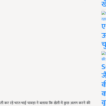
ख
ए
ऊ
च
S
ज
क
क
वृ
 की खेती कर रहे भरत भाई चावड़ा ने बताय़ा कि खेती में कुछ अलग करने की