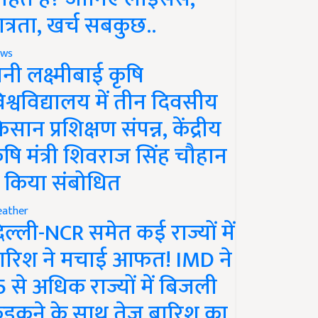
ात्रता, खर्च सबकुछ..
ws
ानी लक्ष्मीबाई कृषि
िश्वविद्यालय में तीन दिवसीय
िसान प्रशिक्षण संपन्न, केंद्रीय
ृषि मंत्री शिवराज सिंह चौहान
े किया संबोधित
ather
िल्ली-NCR समेत कई राज्यों में
ारिश ने मचाई आफत! IMD ने
5 से अधिक राज्यों में बिजली
ड़कने के साथ तेज बारिश का