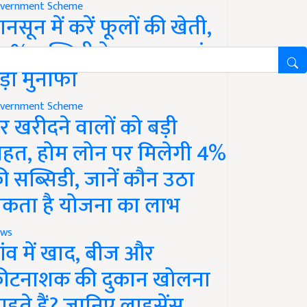
vernment Scheme
ानसून में करें फूलों की खेती,
0% सब्सिडी के साथ कमाएं
ड़ा मुनाफा
vernment Scheme
र खरीदने वालों को बड़ी
ाहत, होम लोन पर मिलेगी 4%
ी सब्सिडी, जानें कौन उठा
कता है योजना का लाभ
ws
ांव में खाद, बीज और
ीटनाशक की दुकान खोलना
ाहते हैं? जानिए लाइसेंस,