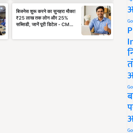
अ
Go
P
I
न
त
अ
Go
ब
प
अ
Go