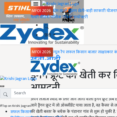
MFOI 2026
होम
ख़बरें
मौसम
खेती-बाड़ी
सरकारी योजना
गैलरी
वीडियो
मासिक पत्रिका
डायरेक्टरी
हिंदी
MFOI 2026
न्यूज़ रैप
सफल किसान
बाजार
साक्षात्कार
क
Home
खेती-बाड़ी
ड्रैगन फ्रूट की खेती क
आमदनी
अपने लजीज स्वाद के लिए जाने जाना वाला ड्रैगन फ्रूट अब छत
जाने ड्रैगन फ्रूट में जो ऑक्सीडेंट पाया जाता है, वह कैंसर से लड़
#Top on Krishi Jagran
की खेती बस्तर के ब्लॉक के पंडानार गांव से शुरू हो चुकी ह
सफल किसान