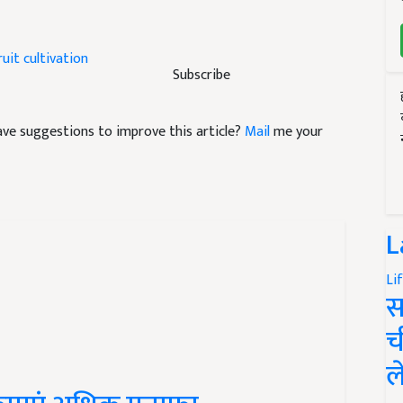
uit cultivation
Subscribe
 have suggestions to improve this article?
Mail
me your
L
Li
स
च
ल