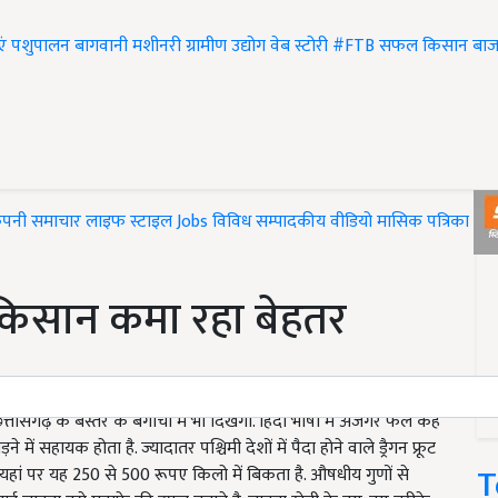
एं
पशुपालन
बागवानी
मशीनरी
ग्रामीण उद्योग
वेब स्टोरी
#FTB
सफल किसान
बाज
ंपनी समाचार
लाइफ स्टाइल
Jobs
विविध
सम्पादकीय
वीडियो
मासिक पत्रिका
#T
र किसान कमा रहा बेहतर
्तीसगढ़ के बस्तर के बगीचों में भी दिखेगा. हिंदी भाषा में अजगर फल कहे
ने में सहायक होता है. ज्यादातर पश्चिमी देशों में पैदा होने वाले ड्रैगन फ्रूट
T
ै. यहां पर यह 250 से 500 रूपए किलो में बिकता है. औषधीय गुणों से