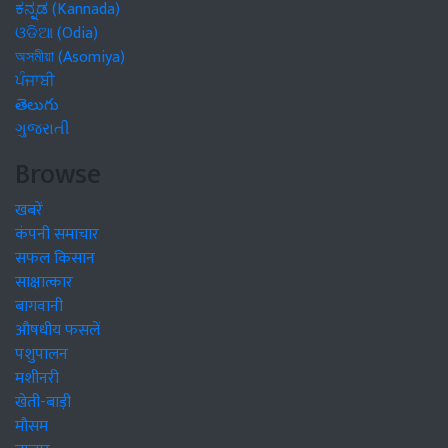
ಕನ್ನಡ (Kannada)
ଓଡିଆ (Odia)
অসমীয়া (Asomiya)
ਪੰਜਾਬੀ
తెలుగు
ગુજરાતી
Browse
खबरें
कंपनी समाचार
सफल किसान
साक्षात्कार
बागवानी
औषधीय फसलें
पशुपालन
मशीनरी
खेती-बाड़ी
मौसम