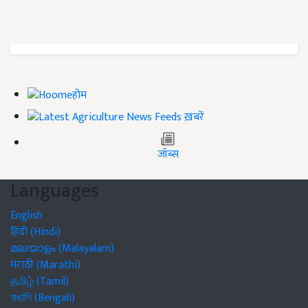
होम
ख़बरें
जॉब्स
Languages
English
हिंदी (Hindi)
മലയാളം (Malayalam)
मराठी (Marathi)
தமிழ் (Tamil)
বাঙালি (Bengali)