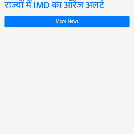
राज्यों में IMD का ऑरेंज अलर्ट
More News