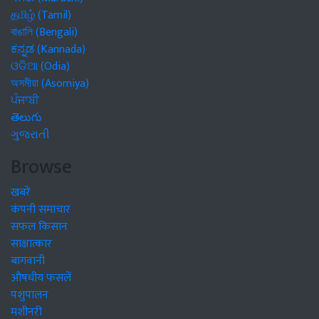
தமிழ் (Tamil)
বাঙালি (Bengali)
ಕನ್ನಡ (Kannada)
ଓଡିଆ (Odia)
অসমীয়া (Asomiya)
ਪੰਜਾਬੀ
తెలుగు
ગુજરાતી
Browse
खबरें
कंपनी समाचार
सफल किसान
साक्षात्कार
बागवानी
औषधीय फसलें
पशुपालन
मशीनरी