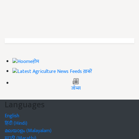
होम
ख़बरें
जॉब्स
Languages
English
हिंदी (Hindi)
മലയാളം (Malayalam)
मराठी (Marathi)