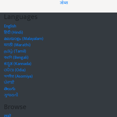
जॉब्स
Languages
English
हिंदी (Hindi)
മലയാളം (Malayalam)
मराठी (Marathi)
தமிழ் (Tamil)
বাঙালি (Bengali)
ಕನ್ನಡ (Kannada)
ଓଡିଆ (Odia)
অসমীয়া (Asomiya)
ਪੰਜਾਬੀ
తెలుగు
ગુજરાતી
Browse
खबरें