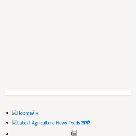
होम
ख़बरें