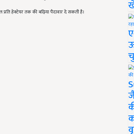
ख
टल प्रति हेक्टेयर तक की बढ़िया पैदावार दे सकती है।
ए
ऊ
च
S
ज
क
क
वृ