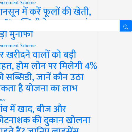
vernment Scheme
ानसून में करें फूलों की खेती,
0% सब्सिडी के साथ कमाएं
ड़ा मुनाफा
vernment Scheme
र खरीदने वालों को बड़ी
ाहत, होम लोन पर मिलेगी 4%
ी सब्सिडी, जानें कौन उठा
कता है योजना का लाभ
ws
ांव में खाद, बीज और
ीटनाशक की दुकान खोलना
ाहते हैं? जानिए लाइसेंस,