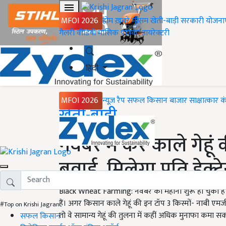
MFOI 2026
होम
ख़बरें
मौसम
खेती-बाड़ी
सरकारी योजना
गैलरी
वीडियो
मासिक पत्रिका
डायरेक्टरी
हिंदी
MFOI 2026
न्यूज़ रैप
सफल किसान
बाजार
साक्षात्कार
क
Home
खेती-बाड़ी
नवंबर में करें काले गेहू
बुवाई, मिलेगा प्रति हेक
Black Wheat Farming: नवंबर का महीना शुरू हो चुका है 
हैं। अगर किसान काले गेहूं की इन टॉप 3 किस्मों- नाबी ए
#Top on Krishi Jagran
तो वे सामान्य गेहूं की तुलना में कहीं अधिक मुनाफा कमा सकत
सफल किसान