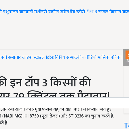
एं
पशुपालन
बागवानी
मशीनरी
ग्रामीण उद्योग
वेब स्टोरी
#FTB
सफल किसान
बाज
ंपनी समाचार
लाइफ स्टाइल
Jobs
विविध
सम्पादकीय
वीडियो
मासिक पत्रिका
#T
ं की इन टॉप 3 किस्मों की
्टेयर 79 क्विंटल तक पैदावार!
और रबी सीजन की प्रमुख फसल गेहूं की खेती करने में किसान लगे हुए
मजी (NABI MG), HI 8759 (पूसा तेजस) और ST 3236 का चुनाव करते हैं,
T
े हैं।