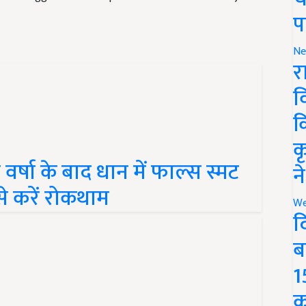
प
Ne
र
व
क
क
्षा के बाद धान में फाल्स स्मट
न
से करें रोकथाम
We
द
ब
1
क