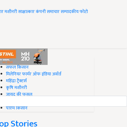
ार
मशीनरी
साक्षात्कार
कंपनी समाचार
सम्पादकीय
फोटो
op on Krishi Jagran
सफल किसान
मिलेनियर फार्मर ऑफ इंडिया अवॉर्ड
महिंद्रा ट्रैक्टर्स
कृषि मशीनरी
जायद की फसल
बिज़नेस आइडियाज
पीएम किसान
op Stories