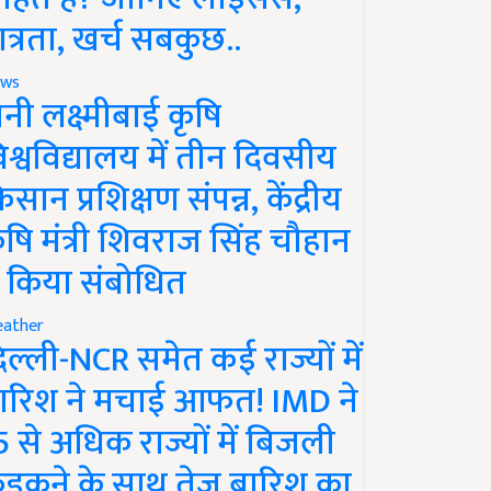
ात्रता, खर्च सबकुछ..
ws
ानी लक्ष्मीबाई कृषि
िश्वविद्यालय में तीन दिवसीय
िसान प्रशिक्षण संपन्न, केंद्रीय
ृषि मंत्री शिवराज सिंह चौहान
े किया संबोधित
ather
िल्ली-NCR समेत कई राज्यों में
ारिश ने मचाई आफत! IMD ने
5 से अधिक राज्यों में बिजली
ड़कने के साथ तेज बारिश का