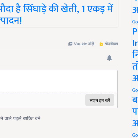
ा है सिंघाड़े की खेती, 1 एकड़ में
अ
्पादन!
Go
P
I
न
त
अ
Go
ब
प
अ
Go