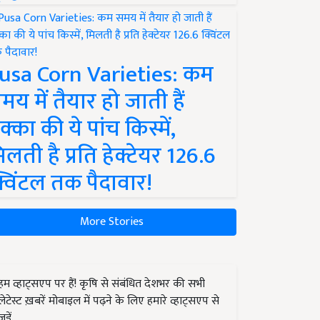
usa Corn Varieties: कम
मय में तैयार हो जाती हैं
क्का की ये पांच किस्में,
िलती है प्रति हेक्टेयर 126.6
्विंटल तक पैदावार!
More Stories
हम व्हाट्सएप पर हैं! कृषि से संबंधित देशभर की सभी
लेटेस्ट ख़बरें मोबाइल में पढ़ने के लिए हमारे व्हाट्सएप से
जुड़ें.