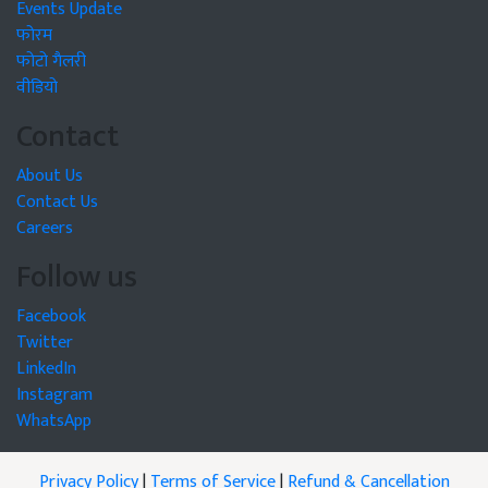
Events Update
फोरम
फोटो गैलरी
वीडियो
Contact
About Us
Contact Us
Careers
Follow us
Facebook
Twitter
LinkedIn
Instagram
WhatsApp
Privacy Policy
|
Terms of Service
|
Refund & Cancellation