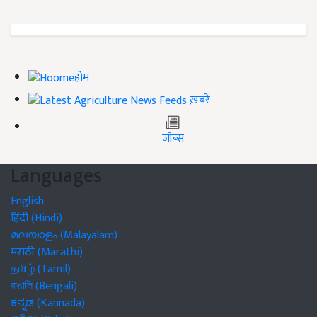
होम
ख़बरें
जॉब्स
Languages
English
हिंदी (Hindi)
മലയാളം (Malayalam)
मराठी (Marathi)
தமிழ் (Tamil)
বাঙালি (Bengali)
ಕನ್ನಡ (Kannada)