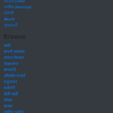
ଓଡିଆ (Odia)
অসমীয়া (Asomiya)
ਪੰਜਾਬੀ
తెలుగు
ગુજરાતી
Browse
खबरें
कंपनी समाचार
सफल किसान
साक्षात्कार
बागवानी
औषधीय फसलें
पशुपालन
मशीनरी
खेती-बाड़ी
मौसम
बाजार
ग्रामीण उद्द्योग