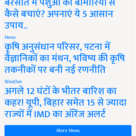
बरसात में पशुओं को बीमारियों से
कैसे बचाएं? अपनाएं ये 5 आसान
उपाय..
News
कृषि अनुसंधान परिसर, पटना में
वैज्ञानिकों का मंथन, भविष्य की कृषि
तकनीकों पर बनी नई रणनीति
Weather
अगले 12 घंटों के भीतर बारिश का
कहर! यूपी, बिहार समेत 15 से ज्यादा
राज्यों में IMD का ऑरेंज अलर्ट
More News