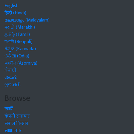
English
हिंदी (Hindi)
മലയാളം (Malayalam)
मराठी (Marathi)
தமிழ் (Tamil)
বাঙালি (Bengali)
ಕನ್ನಡ (Kannada)
ଓଡିଆ (Odia)
অসমীয়া (Asomiya)
ਪੰਜਾਬੀ
తెలుగు
ગુજરાતી
Browse
खबरें
कंपनी समाचार
सफल किसान
साक्षात्कार