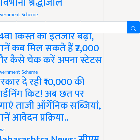
ावभीनी श्रद्धांजलि
vernment Scheme
M Kisan Yojana Update:
4वीं किस्त का इंतजार बढ़ा,
ानें कब मिल सकते हैं ₹2,000
र कैसे चेक करें अपना स्टेटस
vernment Scheme
रकार दे रही ₹10,000 की
ार्डनिंग किट! अब छत पर
गाएं ताजी ऑर्गेनिक सब्जियां,
ानें आवेदन प्रक्रिया..
ws
aharashtra News: सीएम