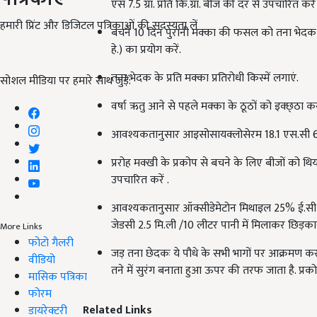
एस 7.5 ग्रा. प्रति कि.ग्रा. बीज की दर से उपचारित करें 
हमारी प्रिंट और डिजिटल पत्रिकाओं की सदस्यता लें
बचने 10 दिन पुरानी मक्का की फसल को तना भेदक के 
हे.) का प्रयोग करें.
तना भेदक के प्रति मक्का प्रतिरोधी किस्में लगाएं.
सोशल मीडिया पर हमारे साथ जुड़ें:
वर्षा ऋतु आने से पहले मक्का के ठूठों को इक्छ्ठा क
आवश्यकतानुसार आइसोसायक्लोसेरम 18.1 एस.सी 6 म
प्ररोह मक्खी के प्रकोप से बचने के लिए बीजों को थिय
उपचारित करें .
आवश्यकतानुसार ऑक्सीडेमेटोन मिथाइल 25% ई.सी 10
जेडसी 2.5 मि.ली /10 लीटर पानी में मिलाकर छिड़काव
More Links
फोटो गैलरी
जड़ तना छेदकः ये पौधे के सभी भागों पर आक्रमण करता
वीडियो
तने में सुरंग बनाता हुआ ऊपर की तरफ जाता है. प्रकोप
मासिक पत्रिका
फोरम
Related Links
डायरेक्टरी