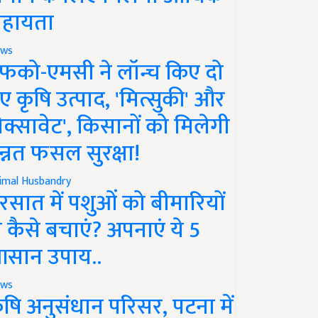
हायता
ws
फको-एमसी ने लॉन्च किए दो
ए कृषि उत्पाद, 'मित्सुकी' और
नेक्सावेट', किसानों को मिलेगी
न्नत फसल सुरक्षा!
imal Husbandry
रसात में पशुओं को बीमारियों
े कैसे बचाएं? अपनाएं ये 5
सान उपाय..
ws
ृषि अनुसंधान परिसर, पटना में