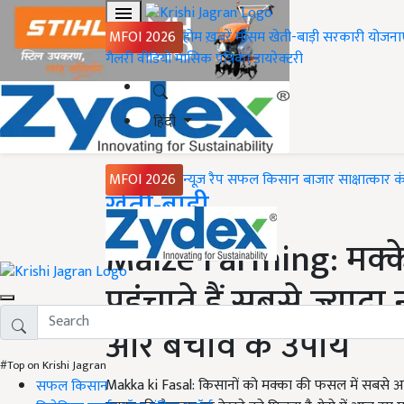
MFOI 2026
होम
ख़बरें
मौसम
खेती-बाड़ी
सरकारी योजना
गैलरी
वीडियो
मासिक पत्रिका
डायरेक्टरी
हिंदी
MFOI 2026
न्यूज़ रैप
सफल किसान
बाजार
साक्षात्कार
क
Home
खेती-बाड़ी
Maize Farming: मक्के
पहुंचाते हैं सबसे ज्यादा
और बचाव के उपाय
#Top on Krishi Jagran
Makka ki Fasal: किसानों को मक्का की फसल में सबसे 
सफल किसान