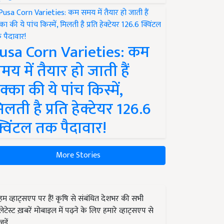
usa Corn Varieties: कम
मय में तैयार हो जाती हैं
क्का की ये पांच किस्में,
िलती है प्रति हेक्टेयर 126.6
्विंटल तक पैदावार!
More Stories
हम व्हाट्सएप पर हैं! कृषि से संबंधित देशभर की सभी
लेटेस्ट ख़बरें मोबाइल में पढ़ने के लिए हमारे व्हाट्सएप से
जुड़ें.