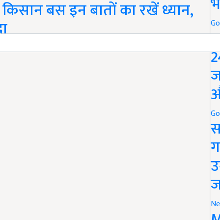
भ
 किसान बस इन बातों का रखें ध्यान,
दा
Go
P
सलों में से एक है. वही मक्‍का से एथेनॉल, स्टार्च, और अन्य रासायनिक
2
ज
औ
Go
स
ग
उ
ज
Ne
M