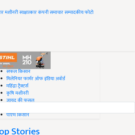
ार
मशीनरी
साक्षात्कार
कंपनी समाचार
सम्पादकीय
फोटो
op on Krishi Jagran
सफल किसान
मिलेनियर फार्मर ऑफ इंडिया अवॉर्ड
महिंद्रा ट्रैक्टर्स
कृषि मशीनरी
जायद की फसल
बिज़नेस आइडियाज
पीएम किसान
op Stories